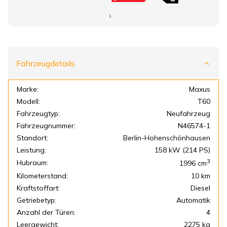
I.
Fahrzeugdetails
Marke:
Maxus
Modell:
T60
Fahrzeugtyp:
Neufahrzeug
Fahrzeugnummer:
N46574-1
Standort:
Berlin-Hohenschönhausen
Leistung:
158 kW (214 PS)
3
Hubraum:
1996
cm
Kilometerstand:
10 km
Kraftstoffart:
Diesel
Getriebetyp:
Automatik
Anzahl der Türen:
4
Leergewicht:
2275 kg