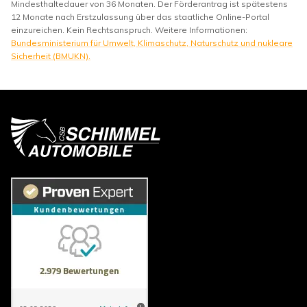
Mindesthaltedauer von 36 Monaten. Der Förderantrag ist spätestens
12 Monate nach Erstzulassung über das staatliche Online-Portal
einzureichen. Kein Rechtsanspruch. Weitere Informationen:
Bundesministerium für Umwelt, Klimaschutz, Naturschutz und nukleare
Sicherheit (BMUKN).