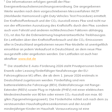
I.
Die Informationen erfolgen gemäß der Pkw-
Energieverbrauchskennzeichnungsverordnung. Die angegebenen
Werte wurden nach dem vorgeschriebenen Messverfahren WLTP
(Worldwide Harmonised Light-Duty Vehicles Test Procedure) ermittelt.
Der Kraftstoffverbrauch und der CO₂-Ausstoß eines Pkw sind nicht nur
von der effizienten Ausnutzung des Kraftstoffs durch den Pkw, sondern
auch vom Fahrstil und anderen nichttechnischen Faktoren abhängig.
CO₂ ist das für die Erderwärmung hauptverantwortliche Treibhausgas.
Ein Leitfaden über den Kraftstoffverbrauch und die CO₂-Emissionen
aller in Deutschland angebotenen neuen Pkw-Modelle ist unentgeltlich
einsehbar an jedem Verkaufsort in Deutschland, an dem neue Pkw
ausgestellt oder angeboten werden. Der Leitfaden ist auch hier
abrufbar:
www.dat.de
III.
Die staatliche E-Auto-Förderung 2026 steht Privatpersonen beim
Erwerb oder Leasing förderfähiger Neufahrzeuge der EU-
Fahrzeugklasse M1 offen, die ab dem 1. Januar 2026 erstmals in
Deutschland zugelassen werden. Förderfähig sind rein
batterieelektrische Fahrzeuge (BEV), Elektrofahrzeuge mit Range-
Extender (REEV) sowie Plug-in-Hybride (PHEV) mit einer elektrischen
Mindestreichweite von 80 km oder einem CO₂-Ausstoß von max. 60
g/km (Typgenehmigungswert). Die Förderhöhe richtet sich nach dem zu
versteuernden Haushaltsjahreseinkommen und der Anzahl
minderjähriger Kinder im Haushalt. Voraussetzung ist eine