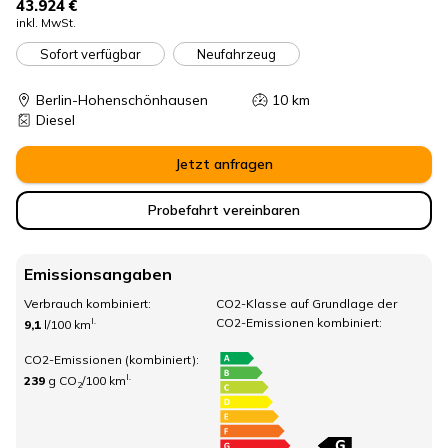
43.924 €
inkl. MwSt.
Sofort verfügbar
Neufahrzeug
Berlin-Hohenschönhausen
10
km
Diesel
Jetzt anfragen
Probefahrt vereinbaren
Emissionsangaben
Verbrauch kombiniert:
CO2-Klasse auf Grundlage der
CO2-Emissionen kombiniert:
I.
9,1
l/100 km
CO2-Emissionen (kombiniert):
I.
239
g CO
/100 km
2