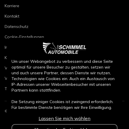
Karriere
Kontakt
Datenschutz
Cookie-Einstellungen
Impressum
Kfz-Reparaturbedingungen
Um unser Webangebot zu verbessern und diese Seite
optimal für unsere Besucher zu gestalten, setzen wir
Verkaufsbedingungen Neuwagen
und auch unsere Partner, dessen Dienste wir nutzen,
Verkaufsbedingungen Gebrauchtwagen
Technologien wie Cookies ein. Auch ein Austausch von
IP-Adressen unserer Webseitenbesucher mit unseren
Teileverkaufsbedingungen
Partnern kann stattfinden.
Die Setzung einiger Cookies ist zwingend erforderlich.
Für bestimmte Dienste benötigen wir Ihre Einwilligung.
©
2026
CSB Schimmel Automobile GmbH. Alle Rechte vorbehalten.
Lassen Sie mich wählen
Durch den Klick auf „Alle Cookies akzeptieren“, willigen
Sie (jederzeit für die Zukunft widerruflich) in alle