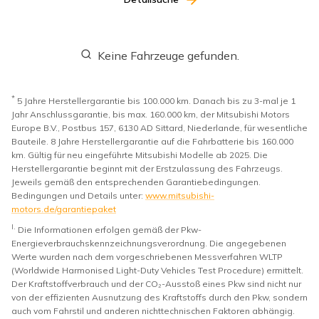
Keine Fahrzeuge gefunden.
*
5 Jahre Herstellergarantie bis 100.000 km. Danach bis zu 3-mal je 1
Jahr Anschlussgarantie, bis max. 160.000 km, der Mitsubishi Motors
Europe B.V., Postbus 157, 6130 AD Sittard, Niederlande, für wesentliche
Bauteile. 8 Jahre Herstellergarantie auf die Fahrbatterie bis 160.000
km. Gültig für neu eingeführte Mitsubishi Modelle ab 2025. Die
Herstellergarantie beginnt mit der Erstzulassung des Fahrzeugs.
Jeweils gemäß den entsprechenden Garantiebedingungen.
Bedingungen und Details unter:
www.mitsubishi-
motors.de/garantiepaket
I.
Die Informationen erfolgen gemäß der Pkw-
Energieverbrauchskennzeichnungsverordnung. Die angegebenen
Werte wurden nach dem vorgeschriebenen Messverfahren WLTP
(Worldwide Harmonised Light-Duty Vehicles Test Procedure) ermittelt.
Der Kraftstoffverbrauch und der CO₂-Ausstoß eines Pkw sind nicht nur
von der effizienten Ausnutzung des Kraftstoffs durch den Pkw, sondern
auch vom Fahrstil und anderen nichttechnischen Faktoren abhängig.