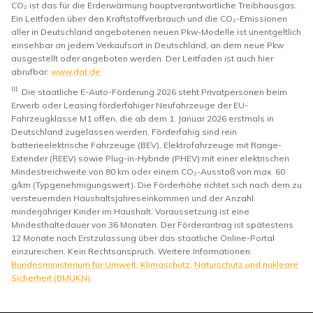
CO₂ ist das für die Erderwärmung hauptverantwortliche Treibhausgas.
Ein Leitfaden über den Kraftstoffverbrauch und die CO₂-Emissionen
aller in Deutschland angebotenen neuen Pkw-Modelle ist unentgeltlich
einsehbar an jedem Verkaufsort in Deutschland, an dem neue Pkw
ausgestellt oder angeboten werden. Der Leitfaden ist auch hier
abrufbar:
www.dat.de
III.
Die staatliche E-Auto-Förderung 2026 steht Privatpersonen beim
Erwerb oder Leasing förderfähiger Neufahrzeuge der EU-
Fahrzeugklasse M1 offen, die ab dem 1. Januar 2026 erstmals in
Deutschland zugelassen werden. Förderfähig sind rein
batterieelektrische Fahrzeuge (BEV), Elektrofahrzeuge mit Range-
Extender (REEV) sowie Plug-in-Hybride (PHEV) mit einer elektrischen
Mindestreichweite von 80 km oder einem CO₂-Ausstoß von max. 60
g/km (Typgenehmigungswert). Die Förderhöhe richtet sich nach dem zu
versteuernden Haushaltsjahreseinkommen und der Anzahl
minderjähriger Kinder im Haushalt. Voraussetzung ist eine
Mindesthaltedauer von 36 Monaten. Der Förderantrag ist spätestens
12 Monate nach Erstzulassung über das staatliche Online-Portal
einzureichen. Kein Rechtsanspruch. Weitere Informationen:
Bundesministerium für Umwelt, Klimaschutz, Naturschutz und nukleare
Sicherheit (BMUKN).