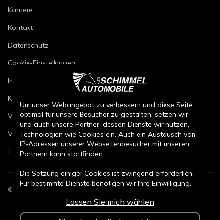
Karriere
Kontakt
Datenschutz
Cookie-Einstellungen
Impressum
Kfz-Reparaturbedingungen
Um unser Webangebot zu verbessern und diese Seite
optimal für unsere Besucher zu gestalten, setzen wir
Verkaufsbedingungen Neuwagen
und auch unsere Partner, dessen Dienste wir nutzen,
Verkaufsbedingungen Gebrauchtwagen
Technologien wie Cookies ein. Auch ein Austausch von
IP-Adressen unserer Webseitenbesucher mit unseren
Teileverkaufsbedingungen
Partnern kann stattfinden.
Die Setzung einiger Cookies ist zwingend erforderlich.
Für bestimmte Dienste benötigen wir Ihre Einwilligung.
©
2026
CSB Schimmel Automobile GmbH. Alle Rechte vorbehalten.
Lassen Sie mich wählen
Durch den Klick auf „Alle Cookies akzeptieren“, willigen
Sie (jederzeit für die Zukunft widerruflich) in alle