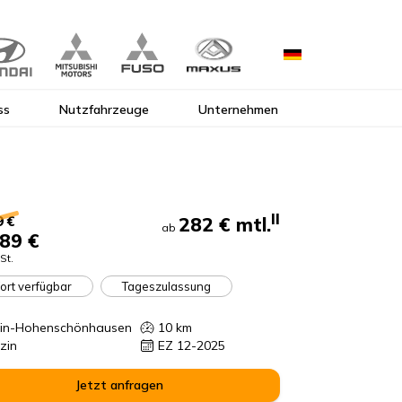
ss
Nutzfahrzeuge
Unternehmen
II
282 €
mtl.
9 €
ab
89 €
St.
ort verfügbar
Tageszulassung
lin-Hohenschönhausen
10
km
zin
EZ 12-2025
Jetzt anfragen