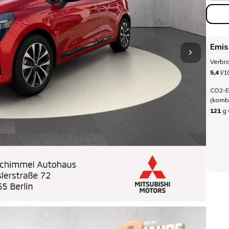
Emis
Verbra
5,4
l/
CO2-E
(kombi
121
g