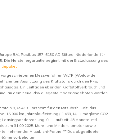
Europe B.V., Postbus 157, 6130 AD Sittard, Niederlande, für
25. Die Herstellergarantie beginnt mit der Erstzulassung des
ntiepaket
m vorgeschriebenen Messverfahren WLTP (Worldwide
 effizienten Ausnutzung des Kraftstoffs durch den Pkw,
bhausgas. Ein Leitfaden über den Kraftstoffverbrauch und
hland, an dem neue Pkw ausgestellt oder angeboten werden.
ein 9, 65439 Flörsheim für den Mitsubishi Colt Plus
ei 15.000 km Jahreslaufleistung ( 1.453,14,- ); mögliche CO2
-); Leasingsonderzahlung: 0,- ; Laufzeit: 48 Monate; mtl.
g bis zum 31.09.2025. Mehr- und Minderkilometer sowie
 teilnehmender Mitsubishi-Partner.** Das abgebildete
rrtümer vorbehalten.