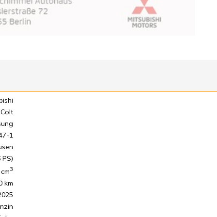
bishi
Colt
sung
47-1
usen
 PS)
3
cm
0 km
2025
nzin