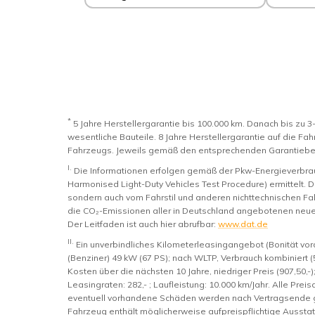
*
5 Jahre Herstellergarantie bis 100.000 km. Danach bis zu 3-
wesentliche Bauteile. 8 Jahre Herstellergarantie auf die Fah
Fahrzeugs. Jeweils gemäß den entsprechenden Garantiebed
I.
Die Informationen erfolgen gemäß der Pkw-Energieverb
Harmonised Light-Duty Vehicles Test Procedure) ermittelt. D
sondern auch vom Fahrstil und anderen nichttechnischen Fak
die CO₂-Emissionen aller in Deutschland angebotenen neue
Der Leitfaden ist auch hier abrufbar:
www.dat.de
II.
Ein unverbindliches Kilometerleasingangebot (Bonität vo
(Benziner) 49 kW (67 PS); nach WLTP, Verbrauch kombiniert (
Kosten über die nächsten 10 Jahre, niedriger Preis (907,50,-); 
Leasingraten: 282,- ; Laufleistung: 10.000 km/Jahr. Alle Pr
eventuell vorhandene Schäden werden nach Vertragsende ge
Fahrzeug enthält möglicherweise aufpreispflichtige Aussta