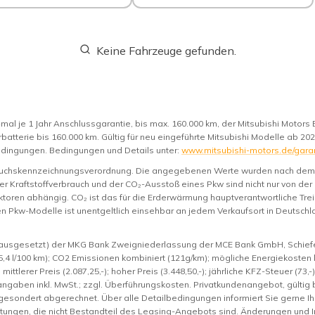
Keine Fahrzeuge gefunden.
mal je 1 Jahr Anschlussgarantie, bis max. 160.000 km, der Mitsubishi Motors 
rbatterie bis 160.000 km. Gültig für neu eingeführte Mitsubishi Modelle ab 20
ingungen. Bedingungen und Details unter:
www.mitsubishi-motors.de/gara
rauchskennzeichnungsverordnung. Die angegebenen Werte wurden nach de
er Kraftstoffverbrauch und der CO₂-Ausstoß eines Pkw sind nicht nur von der
toren abhängig. CO₂ ist das für die Erderwärmung hauptverantwortliche Trei
n Pkw-Modelle ist unentgeltlich einsehbar an jedem Verkaufsort in Deutsc
rausgesetzt) der MKG Bank Zweigniederlassung der MCE Bank GmbH, Schieferst
5,4 l/100 km); CO2 Emissionen kombiniert (121g/km); mögliche Energiekosten b
mittlerer Preis (2.087,25,-); hoher Preis (3.448,50,-); jährliche KFZ-Steuer (73,
eisangaben inkl. MwSt.; zzgl. Überführungskosten. Privatkundenangebot, gülti
sondert abgerechnet. Über alle Detailbedingungen informiert Sie gerne Ihr
ttungen, die nicht Bestandteil des Leasing-Angebots sind. Änderungen und I