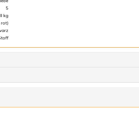
iebe
5
ll kg
 rot)
warz
Stoff