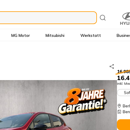
MG Motor
Mitsubishi
Werkstatt
Busine
16.98
16.4
inkl. Mw
Sof
Ber
Ben