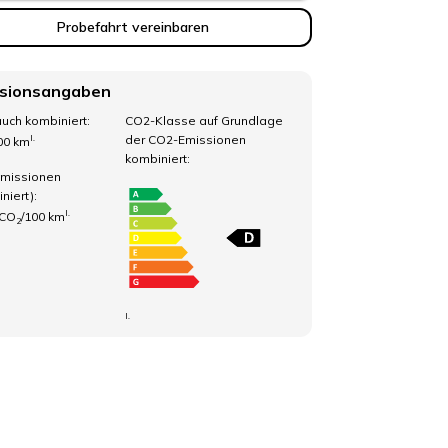
Probefahrt vereinbaren
sionsangaben
uch kombiniert:
CO2-Klasse auf Grundlage
der CO2-Emissionen
I.
100 km
kombiniert:
missionen
niert):
I.
 CO
/100 km
2
I.