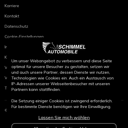
Karriere
Kontakt
Datenschutz
Cookie-Einstellungen
Impressum
Kfz-Reparaturbedingungen
Um unser Webangebot zu verbessern und diese Seite
optimal für unsere Besucher zu gestalten, setzen wir
Verkaufsbedingungen Neuwagen
und auch unsere Partner, dessen Dienste wir nutzen,
Verkaufsbedingungen Gebrauchtwagen
Technologien wie Cookies ein. Auch ein Austausch von
IP-Adressen unserer Webseitenbesucher mit unseren
Teileverkaufsbedingungen
Partnern kann stattfinden.
Die Setzung einiger Cookies ist zwingend erforderlich.
Für bestimmte Dienste benötigen wir Ihre Einwilligung.
©
2026
CSB Schimmel Automobile GmbH. Alle Rechte vorbehalten.
Lassen Sie mich wählen
Durch den Klick auf „Alle Cookies akzeptieren“, willigen
Sie (jederzeit für die Zukunft widerruflich) in alle