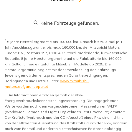
Keine Fahrzeuge gefunden.
*
5 Jahre Herstellergarantie bis 100.000 km. Danach bis zu 3-mal je 1
Jahr Anschlussgarantie, bis max. 160.000 km, der Mitsubishi Motors
Europe B.V., Postbus 157, 6130 AD Sittard, Niederlande, für wesentliche
Bauteile. 8 Jahre Herstellergarantie auf die Fahrbatterie bis 160.000
km. Gültig für neu eingeführte Mitsubishi Modelle ab 2025. Die
Herstellergarantie beginnt mit der Erstzulassung des Fahrzeugs.
Jeweils gemäß den entsprechenden Garantiebedingungen.
Bedingungen und Details unter:
www.mitsubishi-
motors.de/garantiepaket
I.
Die Informationen erfolgen gemäß der Pkw-
Energieverbrauchskennzeichnungsverordnung. Die angegebenen
Werte wurden nach dem vorgeschriebenen Messverfahren WLTP
(Worldwide Harmonised Light-Duty Vehicles Test Procedure) ermittelt.
Der Kraftstoffverbrauch und der CO₂-Ausstoß eines Pkw sind nicht nur
von der effizienten Ausnutzung des Kraftstoffs durch den Pkw, sondern
auch vom Fahrstil und anderen nichttechnischen Faktoren abhängig.