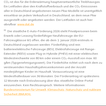
CO₂ ist das für die Erderwärmung hauptverantwortliche Treibhausgas.
Ein Leitfaden über den Kraftstoffverbrauch und die CO₂-Emissionen
aller in Deutschland angebotenen neuen Pkw-Modelle ist unentgeltlich
einsehbar an jedem Verkaufsort in Deutschland, an dem neue Pkw
ausgestellt oder angeboten werden. Der Leitfaden ist auch hier
abrufbar:
www.dat.de
III.
Die staatliche E-Auto-Förderung 2026 steht Privatpersonen beim
Erwerb oder Leasing förderfähiger Neufahrzeuge der EU-
Fahrzeugklasse M1 offen, die ab dem 1. Januar 2026 erstmals in
Deutschland zugelassen werden. Förderfähig sind rein
batterieelektrische Fahrzeuge (BEV), Elektrofahrzeuge mit Range-
Extender (REEV) sowie Plug-in-Hybride (PHEV) mit einer elektrischen
Mindestreichweite von 80 km oder einem CO₂-Ausstoß von max. 60
g/km (Typgenehmigungswert). Die Förderhöhe richtet sich nach dem zu
versteuernden Haushaltsjahreseinkommen und der Anzahl
minderjähriger Kinder im Haushalt. Voraussetzung ist eine
Mindesthaltedauer von 36 Monaten. Der Förderantrag ist spätestens
12 Monate nach Erstzulassung über das staatliche Online-Portal
einzureichen. Kein Rechtsanspruch. Weitere Informationen:
Bundesministerium für Umwelt, Klimaschutz, Naturschutz und nukleare
Sicherheit (BMUKN).