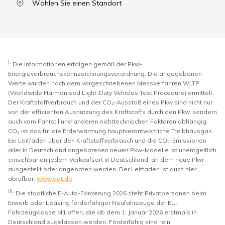
Wählen Sie einen Standort
I.
Die Informationen erfolgen gemäß der Pkw-
Energieverbrauchskennzeichnungsverordnung. Die angegebenen
Werte wurden nach dem vorgeschriebenen Messverfahren WLTP
(Worldwide Harmonised Light-Duty Vehicles Test Procedure) ermittelt.
Der Kraftstoffverbrauch und der CO₂-Ausstoß eines Pkw sind nicht nur
von der effizienten Ausnutzung des Kraftstoffs durch den Pkw, sondern
auch vom Fahrstil und anderen nichttechnischen Faktoren abhängig.
CO₂ ist das für die Erderwärmung hauptverantwortliche Treibhausgas.
Ein Leitfaden über den Kraftstoffverbrauch und die CO₂-Emissionen
aller in Deutschland angebotenen neuen Pkw-Modelle ist unentgeltlich
einsehbar an jedem Verkaufsort in Deutschland, an dem neue Pkw
ausgestellt oder angeboten werden. Der Leitfaden ist auch hier
abrufbar:
www.dat.de
III.
Die staatliche E-Auto-Förderung 2026 steht Privatpersonen beim
Erwerb oder Leasing förderfähiger Neufahrzeuge der EU-
Fahrzeugklasse M1 offen, die ab dem 1. Januar 2026 erstmals in
Deutschland zugelassen werden. Förderfähig sind rein