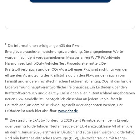
I.
Die Informationen erfolgen gemäß der Pkw-
Energieverbrauchskennzeichnungsverordnung. Die angegebenen Werte
wurden nach dem vorgeschriebenen Messverfahren WLTP (Worldwide
Harmonised Light-Duty Vehicles Test Procedure) ermittelt. Der
Kraftstoffverbrauch und der CO₂-Ausstoß eines Pkw sind nicht nur von der
effizienten Ausnutzung des Kraftstoffs durch den Pkw, sondern auch vom
Fahrstil und anderen nichttechnischen Faktoren abhängig. CO₂ ist das für die
Erderwärmung hauptverantwortliche Treibhausgas. Ein Leitfaden über den
Kraftstoffverbrauch und die CO₂-Emissionen aller in Deutschland angebotenen
neuen Pkw-Modelle ist unentgeltlich einsehbar an jedem Verkaufsort in
Deutschland, an dem neue Pkw ausgestellt oder angeboten werden. Der
Leitfaden ist auch hier abrufbar:
www.dat.de
III.
Die staatliche E-Auto-Förderung 2026 steht Privatpersonen beim Erwerb
oder Leasing förderfähiger Neufahrzeuge der EU-Fahrzeugklasse M1 offen, die
ab dem 1. Januar 2026 erstmals in Deutschland zugelassen werden. Förderfähig
sind rein batterieelektrische Fahrzeuge (BEV), Elektrofahrzeuge mit Range-