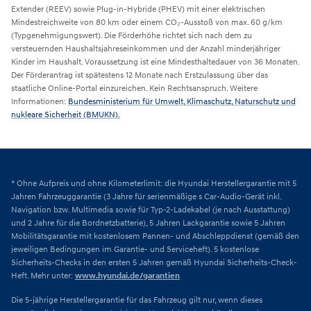
Extender (REEV) sowie Plug-in-Hybride (PHEV) mit einer elektrischen
Mindestreichweite von 80 km oder einem CO₂-Ausstoß von max. 60 g/km
(Typgenehmigungswert). Die Förderhöhe richtet sich nach dem zu
versteuernden Haushaltsjahreseinkommen und der Anzahl minderjähriger
Kinder im Haushalt. Voraussetzung ist eine Mindesthaltedauer von 36 Monaten.
Der Förderantrag ist spätestens 12 Monate nach Erstzulassung über das
staatliche Online-Portal einzureichen. Kein Rechtsanspruch. Weitere
Informationen:
Bundesministerium für Umwelt, Klimaschutz, Naturschutz und
nukleare Sicherheit (BMUKN).
* Ohne Aufpreis und ohne Kilometerlimit: die Hyundai Herstellergarantie mit 5
Jahren Fahrzeuggarantie (3 Jahre für serienmäßige s Car-Audio-Gerät inkl.
Navigation bzw. Multimedia sowie für Typ-2-Ladekabel (je nach Ausstattung)
und 2 Jahre für die Bordnetzbatterie), 5 Jahren Lackgarantie sowie 5 Jahren
Mobilitätsgarantie mit kostenlosem Pannen- und Abschleppdienst (gemäß den
jeweiligen Bedingungen im Garantie- und Serviceheft). 5 kostenlose
Sicherheits-Checks in den ersten 5 Jahren gemäß Hyundai Sicherheits-Check-
Heft. Mehr unter:
www.hyundai.de/garantien
Die 5-jährige Herstellergarantie für das Fahrzeug gilt nur, wenn dieses