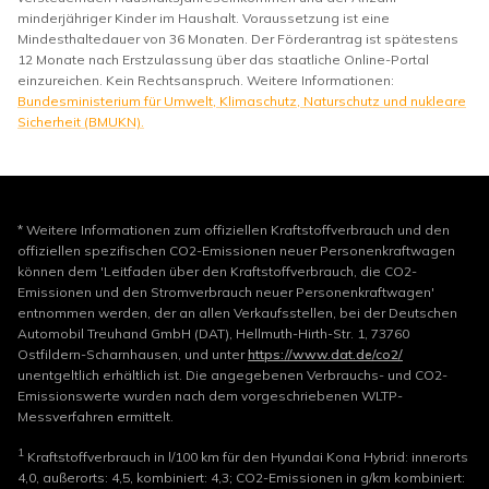
minderjähriger Kinder im Haushalt. Voraussetzung ist eine
Mindesthaltedauer von 36 Monaten. Der Förderantrag ist spätestens
12 Monate nach Erstzulassung über das staatliche Online-Portal
einzureichen. Kein Rechtsanspruch. Weitere Informationen:
Bundesministerium für Umwelt, Klimaschutz, Naturschutz und nukleare
Sicherheit (BMUKN).
* Weitere Informationen zum offiziellen Kraftstoffverbrauch und den
offiziellen spezifischen CO2-Emissionen neuer Personenkraftwagen
können dem 'Leitfaden über den Kraftstoffverbrauch, die CO2-
Emissionen und den Stromverbrauch neuer Personenkraftwagen'
entnommen werden, der an allen Verkaufsstellen, bei der Deutschen
Automobil Treuhand GmbH (DAT), Hellmuth-Hirth-Str. 1, 73760
Ostfildern-Scharnhausen, und unter
https://www.dat.de/co2/
unentgeltlich erhältlich ist. Die angegebenen Verbrauchs- und CO2-
Emissionswerte wurden nach dem vorgeschriebenen WLTP-
Messverfahren ermittelt.
1
Kraftstoffverbrauch in l/100 km für den Hyundai Kona Hybrid: innerorts
4,0, außerorts: 4,5, kombiniert: 4,3; CO2-Emissionen in g/km kombiniert: