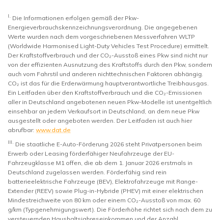
I.
Die Informationen erfolgen gemäß der Pkw-
Energieverbrauchskennzeichnungsverordnung. Die angegebenen
Werte wurden nach dem vorgeschriebenen Messverfahren WLTP
(Worldwide Harmonised Light-Duty Vehicles Test Procedure) ermittelt.
Der Kraftstoffverbrauch und der CO₂-Ausstoß eines Pkw sind nicht nur
von der effizienten Ausnutzung des Kraftstoffs durch den Pkw, sondern
auch vom Fahrstil und anderen nichttechnischen Faktoren abhängig.
CO₂ ist das für die Erderwärmung hauptverantwortliche Treibhausgas.
Ein Leitfaden über den Kraftstoffverbrauch und die CO₂-Emissionen
aller in Deutschland angebotenen neuen Pkw-Modelle ist unentgeltlich
einsehbar an jedem Verkaufsort in Deutschland, an dem neue Pkw
ausgestellt oder angeboten werden. Der Leitfaden ist auch hier
abrufbar:
www.dat.de
III.
Die staatliche E-Auto-Förderung 2026 steht Privatpersonen beim
Erwerb oder Leasing förderfähiger Neufahrzeuge der EU-
Fahrzeugklasse M1 offen, die ab dem 1. Januar 2026 erstmals in
Deutschland zugelassen werden. Förderfähig sind rein
batterieelektrische Fahrzeuge (BEV), Elektrofahrzeuge mit Range-
Extender (REEV) sowie Plug-in-Hybride (PHEV) mit einer elektrischen
Mindestreichweite von 80 km oder einem CO₂-Ausstoß von max. 60
g/km (Typgenehmigungswert). Die Förderhöhe richtet sich nach dem zu
versteuernden Haushaltsjahreseinkommen und der Anzahl