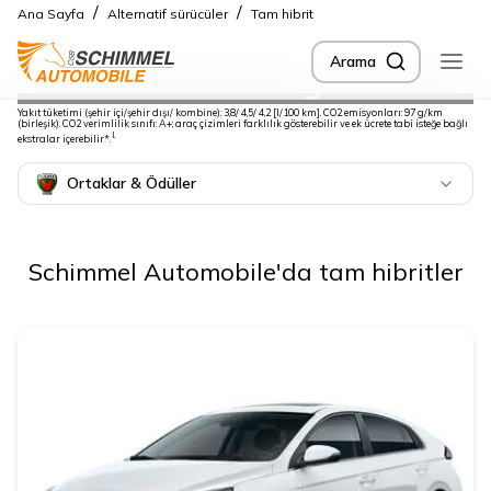
/
/
Ana Sayfa
Alternatif sürücüler
Tam hibrit
Arama
Sürdürülebilir bir gelecek
Yakıt tüketimi (şehir içi/şehir dışı/ kombine): 3,8/ 4,5/ 4,2 [l/100 km]. CO2 emisyonları: 97 g/km
için
(birleşik). CO2 verimlilik sınıfı: A+; araç çizimleri farklılık gösterebilir ve ek ücrete tabi isteğe bağlı
I.
ekstralar içerebilir*.
Ortaklar & Ödüller
Schimmel Automobile'da tam hibritler