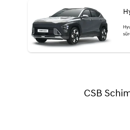
H
Hyu
sür
CSB Schim