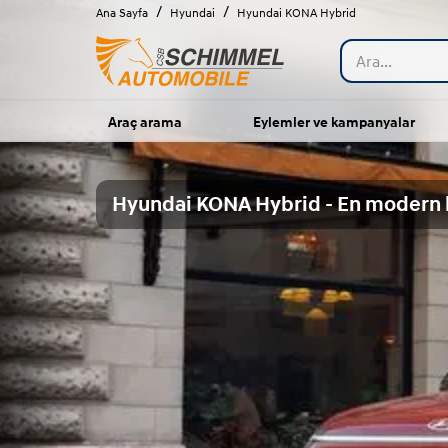
/
/
Ana Sayfa
Hyundai
Hyundai KONA Hybrid
Araç arama
Eylemler ve kampanyalar
Hyundai KONA Hybrid - En modern hi