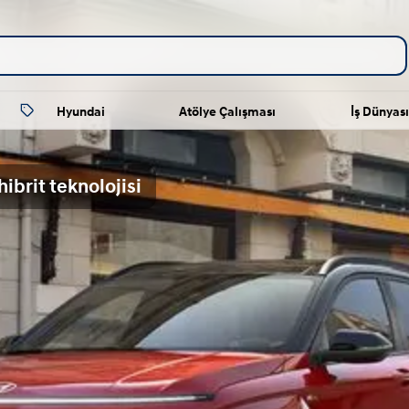
Hyundai
Atölye Çalışması
İş Dünyası
brit teknolojisi