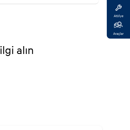
Atölye
Araçlar
gi alın