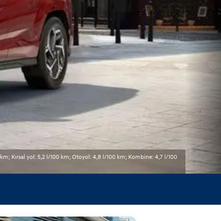
m; Kırsal yol: 5,2 l/100 km; Otoyol: 4,8 l/100 km; Kombine: 4,7 l/100