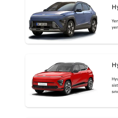
H
Yen
yen
Hy
Hyu
sis
sın