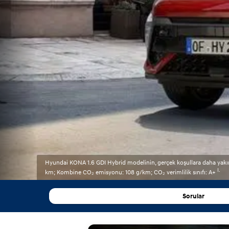
Hyundai KONA 1.6 GDI Hybrid modelinin, gerçek koşullara daha yakın WL
I.
km; Kombine CO₂ emisyonu: 108 g/km; CO₂ verimlilik sınıfı: A+
Sorular