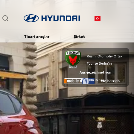
Ticari araçlar
Şirket
Resmi Otomotiv Ortak
Füchse Berlin'in
Ausgezeichnet von