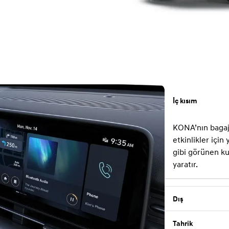
İç kısım
KONA’nın bagajı
etkinlikler için
gibi görünen ku
yaratır.
Dış
Tahrik