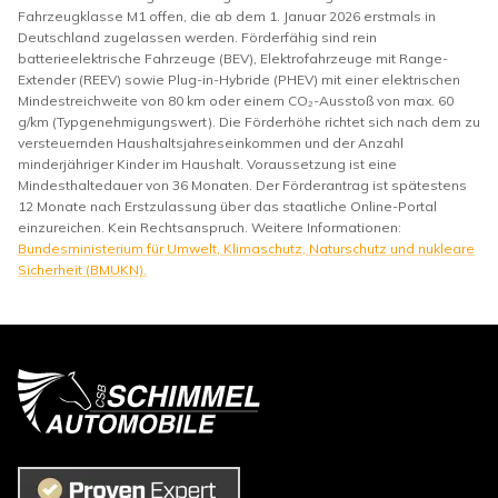
Fahrzeugklasse M1 offen, die ab dem 1. Januar 2026 erstmals in
Deutschland zugelassen werden. Förderfähig sind rein
batterieelektrische Fahrzeuge (BEV), Elektrofahrzeuge mit Range-
Extender (REEV) sowie Plug-in-Hybride (PHEV) mit einer elektrischen
Mindestreichweite von 80 km oder einem CO₂-Ausstoß von max. 60
g/km (Typgenehmigungswert). Die Förderhöhe richtet sich nach dem zu
versteuernden Haushaltsjahreseinkommen und der Anzahl
minderjähriger Kinder im Haushalt. Voraussetzung ist eine
Mindesthaltedauer von 36 Monaten. Der Förderantrag ist spätestens
12 Monate nach Erstzulassung über das staatliche Online-Portal
einzureichen. Kein Rechtsanspruch. Weitere Informationen:
Bundesministerium für Umwelt, Klimaschutz, Naturschutz und nukleare
Sicherheit (BMUKN).