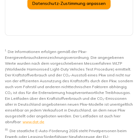
Datenschutz-Zustimmung anpassen
I.
Die Informationen erfolgen gemäß der Pkw-
Energieverbrauchskennzeichnungsverordnung. Die angegebenen
Werte wurden nach dem vorgeschriebenen Messverfahren WLTP
(Worldwide Harmonised Light-Duty Vehicles Test Procedure) ermittelt.
Der Kraftstoffverbrauch und der CO₂-Ausstoß eines Pkw sind nicht nur
von der effizienten Ausnutzung des Kraftstoffs durch den Pkw, sondern
auch vom Fahrstil und anderen nichttechnischen Faktoren abhängig.
CO₂ ist das für die Erderwärmung hauptverantwortliche Treibhausgas.
Ein Leitfaden über den Kraftstoffverbrauch und die CO₂-Emissionen
aller in Deutschland angebotenen neuen Pkw-Modelle ist unentgeltlich
einsehbar an jedem Verkaufsort in Deutschland, an dem neue Pkw
ausgestellt oder angeboten werden. Der Leitfaden ist auch hier
abrufbar:
www.dat.de
III.
Die staatliche E-Auto-Förderung 2026 steht Privatpersonen beim
Erwerb oder Leasing förderfähiger Neufahrzeuge der EU-