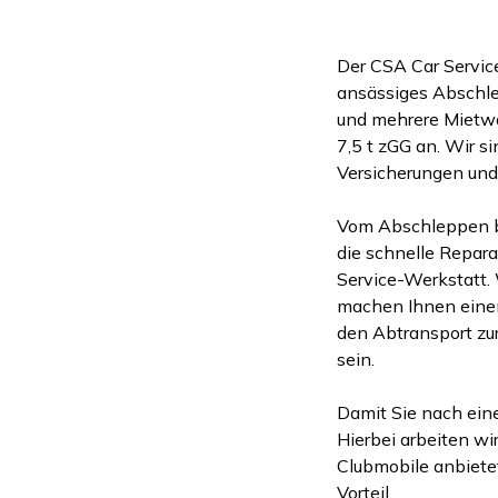
Der CSA Car Service
ansässiges Abschl
und mehrere Mietwa
7,5 t zGG an. Wir s
Versicherungen und
Vom Abschleppen bis
die schnelle Reparat
Service-Werkstatt. 
machen Ihnen einen
den Abtransport zur
sein.
Damit Sie nach eine
Hierbei arbeiten w
Clubmobile anbiete
Vorteil.