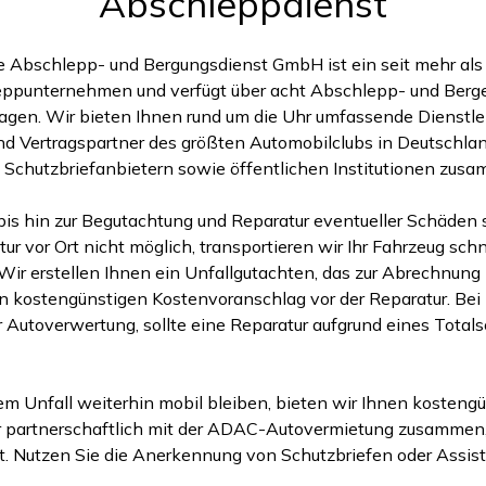
Abschleppdienst
 Abschlepp- und Bergungsdienst GmbH ist ein seit mehr als 
eppunternehmen und verfügt über acht Abschlepp- und Ber
gen. Wir bieten Ihnen rund um die Uhr umfassende Dienstlei
ind Vertragspartner des größten Automobilclubs in Deutschlan
 Schutzbriefanbietern sowie öffentlichen Institutionen zus
 hin zur Begutachtung und Reparatur eventueller Schäden ste
ur vor Ort nicht möglich, transportieren wir Ihr Fahrzeug schn
Wir erstellen Ihnen ein Unfallgutachten, das zur Abrechnung m
 kostengünstigen Kostenvoranschlag vor der Reparatur. Bei
 Autoverwertung, sollte eine Reparatur aufgrund eines Tota
m Unfall weiterhin mobil bleiben, bieten wir Ihnen kostengü
ir partnerschaftlich mit der ADAC-Autovermietung zusammen,
t. Nutzen Sie die Anerkennung von Schutzbriefen oder Assis