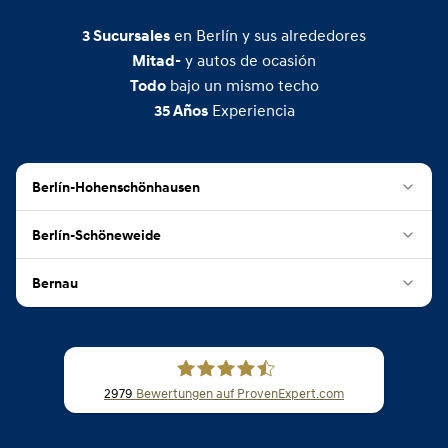
en Berlín y sus alrededores
3
Sucursales
y autos de ocasión
Mitad-
bajo un mismo techo
Todo
Experiencia
35
Años
Berlín-Hohenschönhausen
Berlín-Schöneweide
Bernau
2979
Bewertungen auf ProvenExpert.com
CSB Schimmel Automobile GmbH