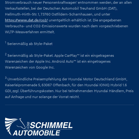
Stromverbrauch neuer Personenkraftwagen' entnommen werden, der an allen
Verkaufsstellen, bei der Deutschen Automobil Treuhand GmbH (DAT),
Hellmuth-Hirth-Str. 1, 73760 Ostfildern-Scharnhausen, und unter
https://www.dat.de/co2/
unentgeltlich erhältlich ist. Die angegebenen
Verbrauchs- und CO2-Emissionswerte wurden nach dem vorgeschriebenen
WLTP-Messverfahren ermittelt.
1
Serienmäßig ab Style-Paket
2
Serienmäßig ab Style-Paket. Apple CarPlay™ ist ein eingetragenes
Warenzeichen der Apple Inc. Android Auto™ ist ein eingetragenes
Warenzeichen von Google Inc.
3
Unverbindliche Preisempfehlung der Hyundai Motor Deutschland GmbH,
Kaiserleipromenade 5, 63067 Offenbach, für den Hyundai IONIQ Hybrid 1.6
GDI, zzgl. Überführungskosten. Nur bei teilnehmenden Hyundai Händlern, Preis
auf Anfrage und nur solange der Vorrat reicht.