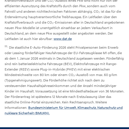
Kraftstoffverbrauch und der CO₂-Ausstoß eines Pkw sind nicht nur von der
effizienten Ausnutzung des Kraftstoffs durch den Pkw, sondern auch vom
Fahrstil und anderen nichttechnischen Faktoren abhängig. CO₂ ist das für die
Erderwärmung hauptverantwortliche Treibhausgas. Ein Leitfaden über den
Kraftstoffverbrauch und die CO₂-Emissionen aller in Deutschland angebotenen
neuen Pkw-Modelle ist unentgeltlich einsehbar an jedem Verkaufsort in
Deutschland, an dem neue Pkw ausgestellt oder angeboten werden. Der
Leitfaden ist auch hier abrufbar:
www.dat.de
III.
Die staatliche E-Auto-Förderung 2026 steht Privatpersonen beim Erwerb
oder Leasing förderfähiger Neufahrzeuge der EU-Fahrzeugklasse M1 offen, die
ab dem 1. Januar 2026 erstmals in Deutschland zugelassen werden. Förderfähig
sind rein batterieelektrische Fahrzeuge (BEV), Elektrofahrzeuge mit Range-
Extender (REEV) sowie Plug-in-Hybride (PHEV) mit einer elektrischen
Mindestreichweite von 80 km oder einem CO₂-Ausstoß von max. 60 g/km
(Typgenehmigungswert). Die Förderhöhe richtet sich nach dem zu
versteuernden Haushaltsjahreseinkommen und der Anzahl minderjähriger
Kinder im Haushalt. Voraussetzung ist eine Mindesthaltedauer von 36 Monaten.
Der Förderantrag ist spätestens 12 Monate nach Erstzulassung über das
staatliche Online-Portal einzureichen. Kein Rechtsanspruch. Weitere
Informationen:
Bundesministerium für Umwelt, Klimaschutz, Naturschutz und
nukleare Sicherheit (BMUKN).