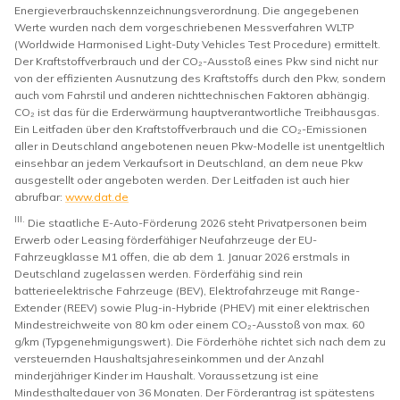
Energieverbrauchskennzeichnungsverordnung. Die angegebenen
Werte wurden nach dem vorgeschriebenen Messverfahren WLTP
(Worldwide Harmonised Light-Duty Vehicles Test Procedure) ermittelt.
Der Kraftstoffverbrauch und der CO₂-Ausstoß eines Pkw sind nicht nur
von der effizienten Ausnutzung des Kraftstoffs durch den Pkw, sondern
auch vom Fahrstil und anderen nichttechnischen Faktoren abhängig.
CO₂ ist das für die Erderwärmung hauptverantwortliche Treibhausgas.
Ein Leitfaden über den Kraftstoffverbrauch und die CO₂-Emissionen
aller in Deutschland angebotenen neuen Pkw-Modelle ist unentgeltlich
einsehbar an jedem Verkaufsort in Deutschland, an dem neue Pkw
ausgestellt oder angeboten werden. Der Leitfaden ist auch hier
abrufbar:
www.dat.de
III.
Die staatliche E-Auto-Förderung 2026 steht Privatpersonen beim
Erwerb oder Leasing förderfähiger Neufahrzeuge der EU-
Fahrzeugklasse M1 offen, die ab dem 1. Januar 2026 erstmals in
Deutschland zugelassen werden. Förderfähig sind rein
batterieelektrische Fahrzeuge (BEV), Elektrofahrzeuge mit Range-
Extender (REEV) sowie Plug-in-Hybride (PHEV) mit einer elektrischen
Mindestreichweite von 80 km oder einem CO₂-Ausstoß von max. 60
g/km (Typgenehmigungswert). Die Förderhöhe richtet sich nach dem zu
versteuernden Haushaltsjahreseinkommen und der Anzahl
minderjähriger Kinder im Haushalt. Voraussetzung ist eine
Mindesthaltedauer von 36 Monaten. Der Förderantrag ist spätestens