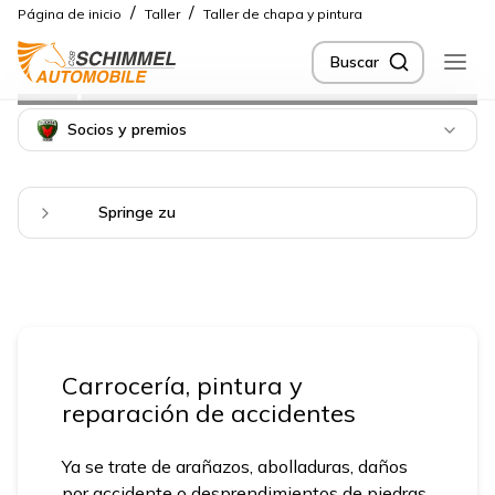
/
/
Página de inicio
Taller
Taller de chapa y pintura
Buscar
Reparaciones de carrocería
y pintura
Socios y premios
Springe zu
Carrocería, pintura y
reparación de accidentes
Ya se trate de arañazos, abolladuras, daños
por accidente o desprendimientos de piedras,