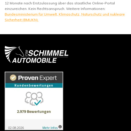
12 Monate nach Erstzulassung über das staatliche Online-Portal
einzureichen. Kein Rechtsanspruch. Weitere Informationen:
Bundesministerium für Umwelt, Klimaschutz, Naturschutz und nukleare
Sicherheit (BMUKN).