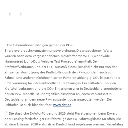
I.
Die Informationen erfolgen gemäß der Pkw-
Energieverbrauchskennzeichnungsverordnung. Die angegebenen Werte
wurden nach dem vorgeschriebenen Messverfahren WLTP (Worldwide
Harmonised Light-Duty Vehicles Test Procedure) ermittelt. Der
Kraftstoffverbrauch und der CO₂-Ausstoß eines Pkw sind nicht nur von der
effizienten Ausnutzung des Kraftstoffs durch den Pkw, sondern auch vom
Fahrstil und anderen nichttechnischen Faktoren abhängig. CO₂ ist das für die
Erderwärmung hauptverantwortliche Treibhausgas. Ein Leitfaden über den
Kraftstoffverbrauch und die CO₂-Emissionen aller in Deutschland angebotenen
neuen Pkw-Modelle ist unentgeltlich einsehbar an jedem Verkaufsort in
Deutschland, an dem neue Pkw ausgestellt oder angeboten werden. Der
Leitfaden ist auch hier abrufbar:
www.dat.de
III.
Die staatliche E-Auto-Förderung 2026 steht Privatpersonen beim Erwerb
oder Leasing förderfähiger Neufahrzeuge der EU-Fahrzeugklasse M1 offen, die
ab dem 1. Januar 2026 erstmals in Deutschland zugelassen werden. Förderfähig