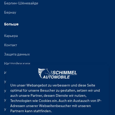
Берлин-Шёневайде
Бернау
Больше
Карьера
Контакт
Защита данных
Настройки куки
Импринт
Условия ремонта автомобилей
Um unser Webangebot zu verbessern und diese Seite
optimal für unsere Besucher zu gestalten, setzen wir und
Условия продажи новых автомобилей
auch unsere Partner, dessen Dienste wir nutzen,
Условия продажи подержанных автомобилей
Technologien wie Cookies ein. Auch ein Austausch von IP-
Adressen unserer Webseitenbesucher mit unseren
Условия продажи запчастей
Partnern kann stattfinden.