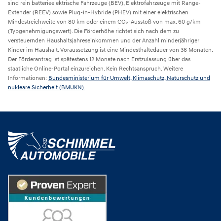
sind rein batterieelektrische Fahrzeuge (BEV), Elektrofahrzeuge mit Range-
Extender (REEV) sowie Plug-in-Hybride (PHEV) mit einer elektrischen
Mindestreichweite von 80 km oder einem CO₂-Ausstoß von max. 60 g/km
(Typgenehmigungswert). Die Förderhöhe richtet sich nach dem zu
versteuernden Haushaltsjahreseinkommen und der Anzahl minderjähriger
Kinder im Haushalt. Voraussetzung ist eine Mindesthaltedauer von 36 Monaten.
Der Förderantrag ist spätestens 12 Monate nach Erstzulassung über das
staatliche Online-Portal einzureichen. Kein Rechtsanspruch. Weitere
Informationen:
Bundesministerium für Umwelt, Klimaschutz, Naturschutz und
nukleare Sicherheit (BMUKN).