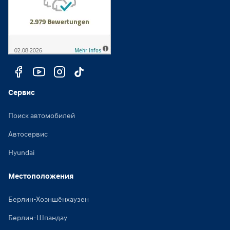
Сервис
Поиск автомобилей
Автосервис
Hyundai
Местоположения
Берлин-Хоэншёнхаузен
Берлин-Шпандау