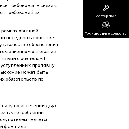
се требования в связи с
ся требований из
Мастерская
в рамках обычной
Транспортные средства
ли передача в качестве
 в качестве обеспечения
гом законном основании
ствии с разделом I.
е уступленных продавцу
взыскание может быть
их обязательств по
 силу по истечении двух
ших в употреблении
покупателем является
й фонд или