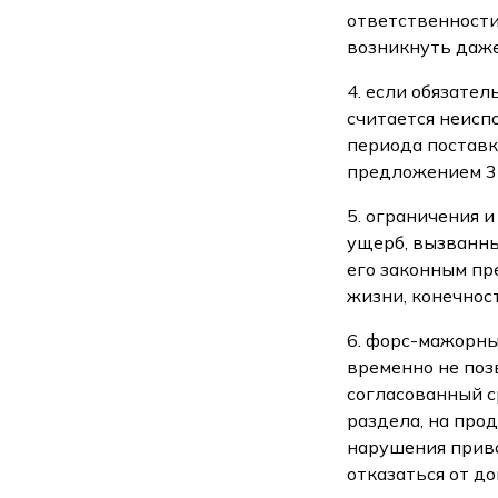
ответственности
возникнуть даже
4. если обязате
считается неисп
периода поставк
предложением 3 
5. ограничения 
ущерб, вызванн
его законным пр
жизни, конечнос
6. форс-мажорны
временно не поз
согласованный ср
раздела, на про
нарушения приво
отказаться от д