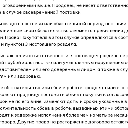
, оговоренными выше. Продавец не несет ответственно
 в случае своевременной поставки.
льная дата поставки или обязательный период поставк
олнившим свои обязательства с момента превышения д
и. Права Покупателя в этом случае определяются в соот
и пунктом 3 настоящего раздела.
и исключения ответственности в настоящем разделе не 
ый грубой халатностью или умышленным нарушением о
едставителем или его доверенным лицом, а также в сл
тям или здоровью.
е обстоятельства или сбои в работе продавца или его 
воляют продавцу поставить объект покупки в согласов
ок не по его вине, изменяют даты и сроки, указанные 
должительность сбоев в работе, вызванных этими обсто
дят к задержке исполнения более чем на четыре месяц
оговора. Другие права на расторжение договора остают