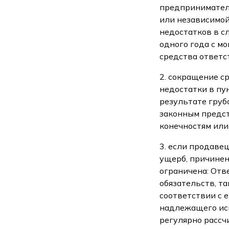
предприниматель
или независимой
недостатков в с
одного года с м
средства ответс
2. сокращение с
недостатки в пу
результате груб
законным предст
конечностям или
3. если продаве
ущерб, причинен
ограничена: Отв
обязательств, т
соответствии с 
надлежащего ис
регулярно рассч