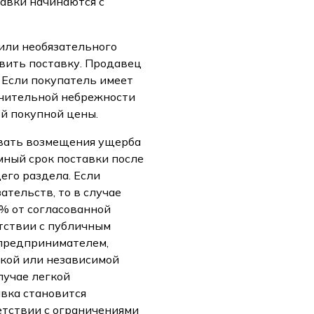
авки начинаются с
 или необязательного
вить поставку. Продавец
 Если покупатель имеет
ачительной небрежности
ой покупной цены.
бовать возмещения ущерба
мный срок поставки после
его раздела. Если
тельств, то в случае
% от согласованной
тствии с публичным
 предпринимателем,
ской или независимой
лучае легкой
вка становится
етствии с ограничениями