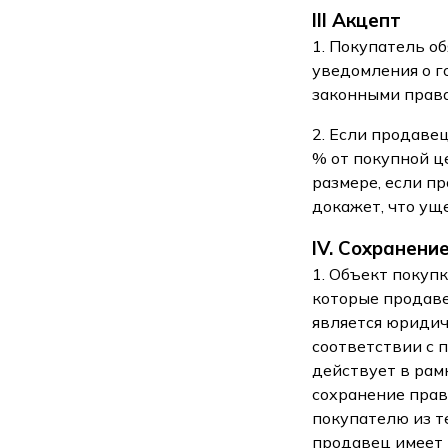
III Акцепт
1. Покупатель о
уведомления о г
законными прав
2. Если продаве
% от покупной ц
размере, если п
докажет, что ущ
IV. Сохранени
1. Объект покуп
которые продаве
является юридич
соответствии с 
действует в рам
сохранение прав
покупателю из т
продавец имеет 