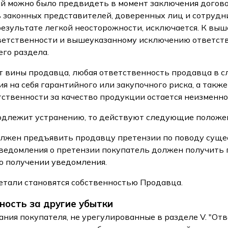
й можно было предвидеть в момент заключения догово
 законных представителей, доверенных лиц и сотрудн
езультате легкой неосторожности, исключается. К вы
ветственности и вышеуказанному исключению ответст
его раздела.
от вины продавца, любая ответственность продавца в с
я на себя гарантийного или закупочного риска, а также
тственности за качество продукции остается неизменно
одлежит устранению, то действуют следующие положе
олжен предъявить продавцу претензии по поводу суще
уведомления о претензии покупатель должен получить
о получении уведомления.
етали становятся собственностью Продавца.
ность за другие убытки
вания покупателя, не урегулированные в разделе V. "От