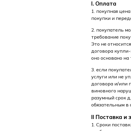
I. Оплата
1. покупная цен
покупки и перед
2. покупатель м
требование поку
Это не относитс
договора купли-
оно основано на
3. если покупат
услуги или не у
договора и/или 
виновного наруш
разумный срок д
обязательным в 
II Поставка и
1. Сроки постав