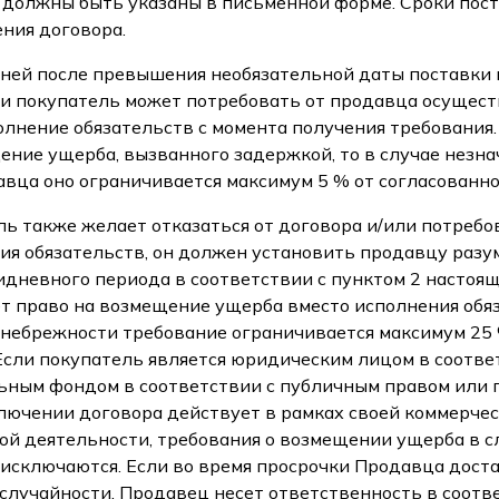
 должны быть указаны в письменной форме. Сроки пост
ния договора.
 дней после превышения необязательной даты поставки
и покупатель может потребовать от продавца осущест
лнение обязательств с момента получения требования.
ение ущерба, вызванного задержкой, то в случае незн
авца оно ограничивается максимум 5 % от согласованн
ель также желает отказаться от договора и/или потре
ия обязательств, он должен установить продавцу разу
идневного периода в соответствии с пунктом 2 настоящ
т право на возмещение ущерба вместо исполнения обяза
небрежности требование ограничивается максимум 25 
Если покупатель является юридическим лицом в соотве
ьным фондом в соответствии с публичным правом или
лючении договора действует в рамках своей коммерче
й деятельности, требования о возмещении ущерба в с
исключаются. Если во время просрочки Продавца доста
случайности, Продавец несет ответственность в соотв