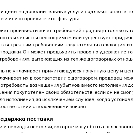
а и цены на дополнительные услуги подлежат оплате п
ачи или отправки счета-фактуры.
ожет произвести зачет требований продавца только в то
пателя является неоспоримым или существует юридиче
я к встречным требованиям покупателя, вытекающим из 
продажи. Он может предъявить право на удержание тол
 требованиях, вытекающих из тех же договорных отнош
ель не уплачивает причитающуюся покупную цену и це
плачивает их в соответствии с договором, продавец мож
потребовать возмещения убытков вместо исполнения до
ения покупателем своих обязательств, если он не смо
ля исполнения, за исключением случаев, когда установл
соответствии с положениями закона.
 задержка поставки
ки и периоды поставки, которые могут быть согласован