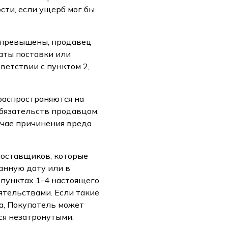
сти, если ущерб мог бы
и превышены, продавец
аты поставки или
ветствии с пунктом 2,
распространяются на
бязательств продавцом,
учае причинения вреда
поставщиков, которые
анную дату или в
в пунктах 1-4 настоящего
ятельствами. Если такие
а, Покупатель может
ся незатронутыми.