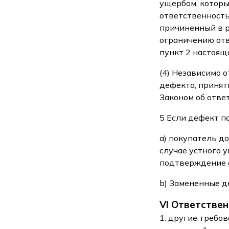
ущербом, которы
ответственность
причиненный в р
ограничению от
пункт 2 настоящ
(4) Независимо 
дефекта, приняти
Законом об отве
5 Если дефект п
a) покупатель д
случае устного 
подтверждение 
b) Замененные д
VI Ответствен
1. другие требо