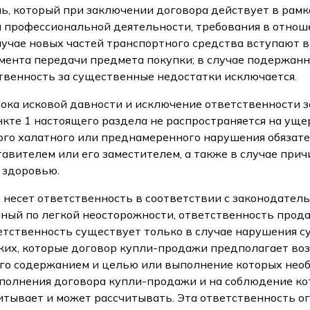
, который при заключении договора действует в рамк
 профессиональной деятельности, требования в отно
лучае новых частей транспортного средства вступают в
омента передачи предмета покупки; в случае подержан
твенность за существенные недостатки исключается.
рока исковой давности и исключение ответственности 
нкте 1 настоящего раздела не распространяется на уще
ого халатного или преднамеренного нарушения обязате
авителем или его заместителем, а также в случае прич
 здоровью.
ц несет ответственность в соответствии с законодате
ный по легкой неосторожности, ответственность прод
етственность существует только в случае нарушения 
аких, которые договор купли-продажи предполагает во
его содержанием и целью или выполнение которых нео
полнения договора купли-продажи и на соблюдение ко
итывает и может рассчитывать. Эта ответственность 