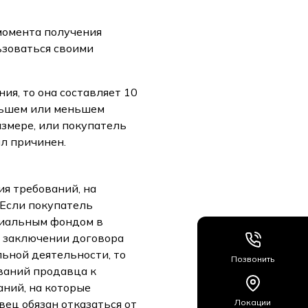
 момента получения
ьзоваться своими
ия, то она составляет 10
льшем или меньшем
азмере, или покупатель
л причинен.
ия требований, на
 Если покупатель
циальным фондом в
и заключении договора
ьной деятельности, то
Позвонить
ваний продавца к
ний, на которые
вец обязан отказаться от
Локации