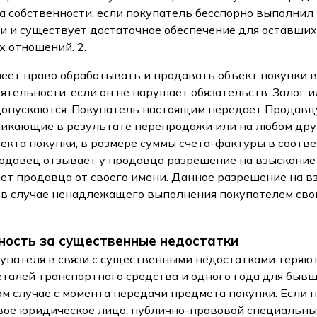
а собственности, если покупатель бесспорно выполнил в
и и существует достаточное обеспечение для оставших
 отношений. 2.
меет право обрабатывать и продавать объект покупки 
ятельности, если он не нарушает обязательств. Залог и
допускаются. Покупатель настоящим передает Продавцу
никающие в результате перепродажи или на любом дру
екта покупки, в размере суммы счета-фактуры в соответ
 Продавец отзывает у продавца разрешение на взыскани
чет продавца от своего имени. Данное разрешение на 
 в случае ненадлежащего выполнения покупателем сво
нность за существенные недостатки
купателя в связи с существенными недостатками теряют
еталей транспортного средства и одного года для быв
ом случае с момента передачи предмета покупки. Если 
вое юридическое лицо, публично-правовой специальны