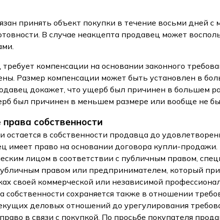
бязан принять объект покупки в течение восьми дней с
отовности. В случае неакцепта продавец может воспол
ами.
ц требует компенсации на основании законного требован
ены. Размер компенсации может быть установлен в бо
родавец докажет, что ущерб был причинен в большем р
ерб был причинен в меньшем размере или вообще не бы
е права собственности
ки остается в собственности продавца до удовлетворен
ц имеет право на основании договора купли-продажи.
еским лицом в соответствии с публичным правом, спе
публичным правом или предпринимателем, который пр
ках своей коммерческой или независимой профессионал
а собственности сохраняется также в отношении требо
екущих деловых отношений до урегулирования требова
право в связи с покупкой. По просьбе покупателя прода