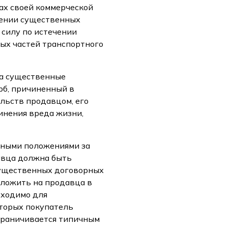
ах своей коммерческой
шении существенных
 силу по истечении
ных частей транспортного
за существенные
рб, причиненный в
льств продавцом, его
инения вреда жизни,
льными положениями за
авца должна быть
существенных договорных
зложить на продавца в
бходимо для
торых покупатель
ограничивается типичным