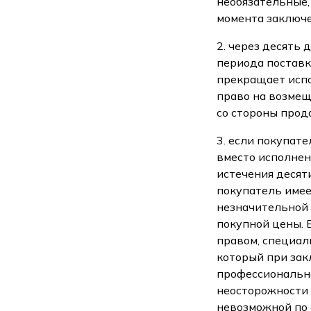
необязательные,
момента заключе
2. через десять
периода поставк
прекращает испо
право на возмещ
со стороны прод
3. если покупат
вместо исполнен
истечения десят
покупатель имее
незначительной 
покупной цены. 
правом, специал
который при зак
профессионально
неосторожности 
невозможной по 