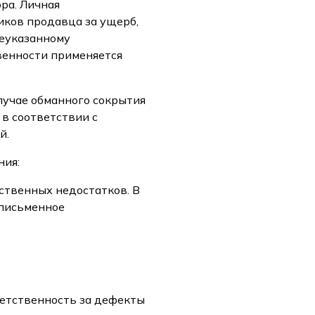
ра. Личная
иков продавца за ущерб,
шеуказанному
венности применяется
лучае обманного сокрытия
 в соответствии с
й.
ния:
ственных недостатков. В
 письменное
ветственность за дефекты