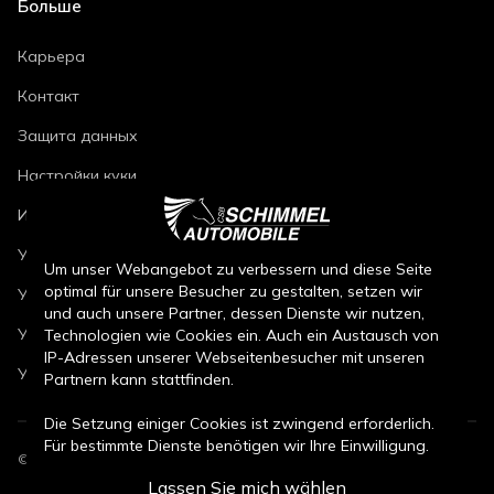
Больше
Карьера
Контакт
Защита данных
Настройки куки
Импринт
Условия ремонта автомобилей
Um unser Webangebot zu verbessern und diese Seite
optimal für unsere Besucher zu gestalten, setzen wir
Условия продажи новых автомобилей
und auch unsere Partner, dessen Dienste wir nutzen,
Условия продажи подержанных автомобилей
Technologien wie Cookies ein. Auch ein Austausch von
IP-Adressen unserer Webseitenbesucher mit unseren
Условия продажи запчастей
Partnern kann stattfinden.
Die Setzung einiger Cookies ist zwingend erforderlich.
Für bestimmte Dienste benötigen wir Ihre Einwilligung.
©
2026
CSB Schimmel Automobile GmbH. Все права защищены.
Lassen Sie mich wählen
Durch den Klick auf „Alle Cookies akzeptieren“, willigen