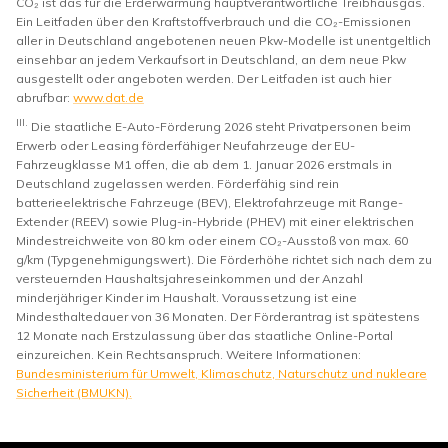
CO₂ ist das für die Erderwärmung hauptverantwortliche Treibhausgas.
Ein Leitfaden über den Kraftstoffverbrauch und die CO₂-Emissionen
aller in Deutschland angebotenen neuen Pkw-Modelle ist unentgeltlich
einsehbar an jedem Verkaufsort in Deutschland, an dem neue Pkw
ausgestellt oder angeboten werden. Der Leitfaden ist auch hier
abrufbar:
www.dat.de
III.
Die staatliche E-Auto-Förderung 2026 steht Privatpersonen beim
Erwerb oder Leasing förderfähiger Neufahrzeuge der EU-
Fahrzeugklasse M1 offen, die ab dem 1. Januar 2026 erstmals in
Deutschland zugelassen werden. Förderfähig sind rein
batterieelektrische Fahrzeuge (BEV), Elektrofahrzeuge mit Range-
Extender (REEV) sowie Plug-in-Hybride (PHEV) mit einer elektrischen
Mindestreichweite von 80 km oder einem CO₂-Ausstoß von max. 60
g/km (Typgenehmigungswert). Die Förderhöhe richtet sich nach dem zu
versteuernden Haushaltsjahreseinkommen und der Anzahl
minderjähriger Kinder im Haushalt. Voraussetzung ist eine
Mindesthaltedauer von 36 Monaten. Der Förderantrag ist spätestens
12 Monate nach Erstzulassung über das staatliche Online-Portal
einzureichen. Kein Rechtsanspruch. Weitere Informationen:
Bundesministerium für Umwelt, Klimaschutz, Naturschutz und nukleare
Sicherheit (BMUKN).