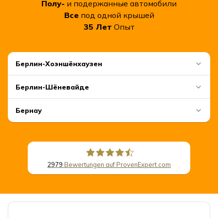
Полу-
и подержанные автомобили
Все
под одной крышей
35
Лет
Опыт
Берлин-Хоэншёнхаузен
Берлин-Шёневайде
Бернау
2979
Bewertungen auf ProvenExpert.com
CSB Schimmel Automobile GmbH