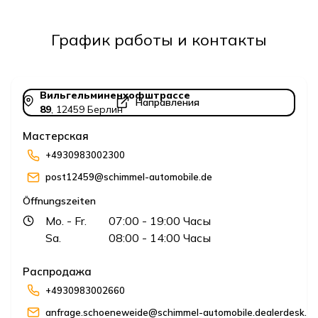
График работы и контакты
Вильгельминенхофштрассе
Направления
89
,
12459
Берлин
Мастерская
+4930983002300
post12459@schimmel-automobile.de
Öffnungszeiten
Mo.
- Fr.
07:00
- 19:00
Часы
Sa.
08:00
- 14:00
Часы
Распродажа
+4930983002660
anfrage.schoeneweide@schimmel-automobile.dealerdesk.de