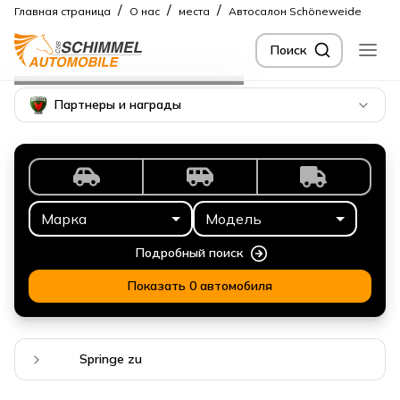
/
/
/
Главная страница
О нас
места
Автосалон Schöneweide
Поиск
Местоположение
Шеневайде
Партнеры и награды
Марка
Модель
Подробный поиск
Показать 0 автомобиля
Springe zu