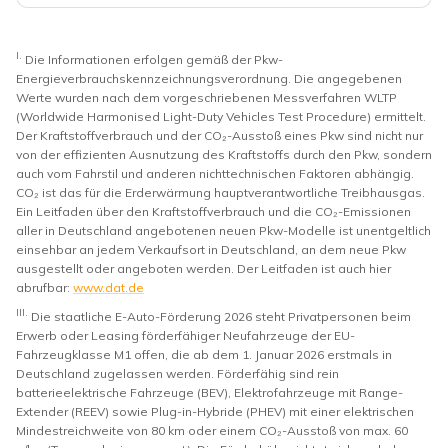
I.
Die Informationen erfolgen gemäß der Pkw-
Energieverbrauchskennzeichnungsverordnung. Die angegebenen
Werte wurden nach dem vorgeschriebenen Messverfahren WLTP
(Worldwide Harmonised Light-Duty Vehicles Test Procedure) ermittelt.
Der Kraftstoffverbrauch und der CO₂-Ausstoß eines Pkw sind nicht nur
von der effizienten Ausnutzung des Kraftstoffs durch den Pkw, sondern
auch vom Fahrstil und anderen nichttechnischen Faktoren abhängig.
CO₂ ist das für die Erderwärmung hauptverantwortliche Treibhausgas.
Ein Leitfaden über den Kraftstoffverbrauch und die CO₂-Emissionen
aller in Deutschland angebotenen neuen Pkw-Modelle ist unentgeltlich
einsehbar an jedem Verkaufsort in Deutschland, an dem neue Pkw
ausgestellt oder angeboten werden. Der Leitfaden ist auch hier
abrufbar:
www.dat.de
III.
Die staatliche E-Auto-Förderung 2026 steht Privatpersonen beim
Erwerb oder Leasing förderfähiger Neufahrzeuge der EU-
Fahrzeugklasse M1 offen, die ab dem 1. Januar 2026 erstmals in
Deutschland zugelassen werden. Förderfähig sind rein
batterieelektrische Fahrzeuge (BEV), Elektrofahrzeuge mit Range-
Extender (REEV) sowie Plug-in-Hybride (PHEV) mit einer elektrischen
Mindestreichweite von 80 km oder einem CO₂-Ausstoß von max. 60