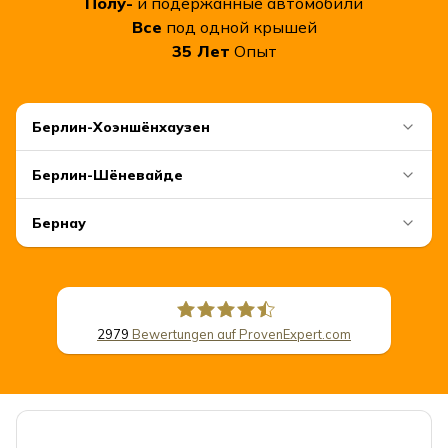
Полу-
и подержанные автомобили
Все
под одной крышей
35
Лет
Опыт
Берлин-Хоэншёнхаузен
Берлин-Шёневайде
Бернау
2979
Bewertungen auf ProvenExpert.com
CSB Schimmel Automobile GmbH