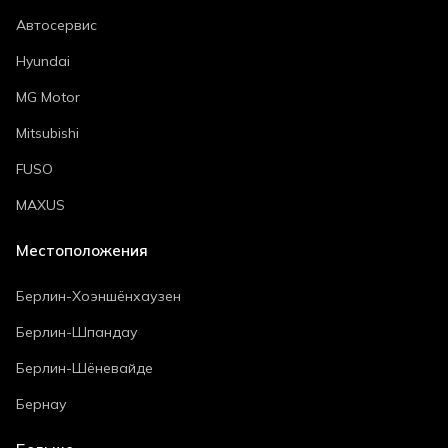
Автосервис
Hyundai
MG Motor
Mitsubishi
FUSO
MAXUS
Местоположения
Берлин-Хоэншёнхаузен
Берлин-Шпандау
Берлин-Шёневайде
Бернау