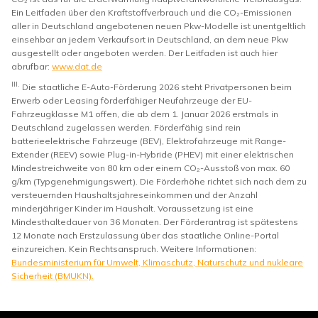
Ein Leitfaden über den Kraftstoffverbrauch und die CO₂-Emissionen
aller in Deutschland angebotenen neuen Pkw-Modelle ist unentgeltlich
einsehbar an jedem Verkaufsort in Deutschland, an dem neue Pkw
ausgestellt oder angeboten werden. Der Leitfaden ist auch hier
abrufbar:
www.dat.de
III.
Die staatliche E-Auto-Förderung 2026 steht Privatpersonen beim
Erwerb oder Leasing förderfähiger Neufahrzeuge der EU-
Fahrzeugklasse M1 offen, die ab dem 1. Januar 2026 erstmals in
Deutschland zugelassen werden. Förderfähig sind rein
batterieelektrische Fahrzeuge (BEV), Elektrofahrzeuge mit Range-
Extender (REEV) sowie Plug-in-Hybride (PHEV) mit einer elektrischen
Mindestreichweite von 80 km oder einem CO₂-Ausstoß von max. 60
g/km (Typgenehmigungswert). Die Förderhöhe richtet sich nach dem zu
versteuernden Haushaltsjahreseinkommen und der Anzahl
minderjähriger Kinder im Haushalt. Voraussetzung ist eine
Mindesthaltedauer von 36 Monaten. Der Förderantrag ist spätestens
12 Monate nach Erstzulassung über das staatliche Online-Portal
einzureichen. Kein Rechtsanspruch. Weitere Informationen:
Bundesministerium für Umwelt, Klimaschutz, Naturschutz und nukleare
Sicherheit (BMUKN).