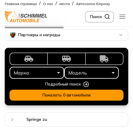
/
/
/
Главная страница
О нас
места
Автосалон Бернау
Поиск
Местоположение
Бернау
Партнеры и награды
Марка
Модель
Подробный поиск
Показать 0 автомобиля
Springe zu