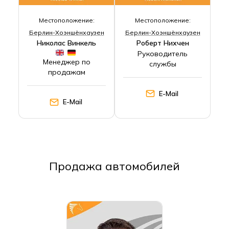
Местоположение:
Местоположение:
Берлин-Хоэншёнхаузен
Берлин-Хоэншёнхаузен
Николас Винкель
Роберт Нихчен
Руководитель
Менеджер по
службы
продажам
E-Mail
E-Mail
Продажа автомобилей