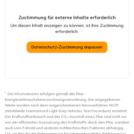
Zustimmung für externe Inhalte erforderlich
Um diesen Inhalt anzeigen zu können, ist Ihre Zustimmung
erforderlich.
Datenschutz-Zustimmung anpassen
I.
Die Informationen erfolgen gemäß der Pkw-
Energieverbrauchskennzeichnungsverordnung. Die angegebenen
Werte wurden nach dem vorgeschriebenen Messverfahren WLTP
(Worldwide Harmonised Light-Duty Vehicles Test Procedure) ermittelt.
Der Kraftstoffverbrauch und der CO₂-Ausstoß eines Pkw sind nicht nur
von der effizienten Ausnutzung des Kraftstoffs durch den Pkw, sondern
auch vom Fahrstil und anderen nichttechnischen Faktoren abhängig.
CO₂ ist das für die Erderwärmung hauptverantwortliche Treibhausgas.