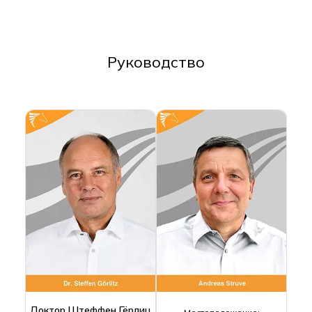
Руководство
Доктор Штеффен Гёрлиц