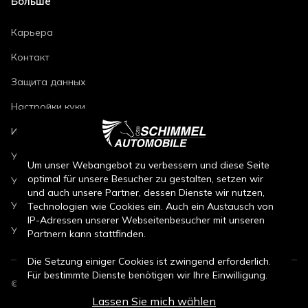
Больше
Карьера
Контакт
Защита данных
Настройки куки
Импринт
Условия ремонта автомобилей
Um unser Webangebot zu verbessern und diese Seite
optimal für unsere Besucher zu gestalten, setzen wir
Условия продажи новых автомобилей
und auch unsere Partner, dessen Dienste wir nutzen,
Условия продажи подержанных автомобилей
Technologien wie Cookies ein. Auch ein Austausch von
IP-Adressen unserer Webseitenbesucher mit unseren
Условия продажи запчастей
Partnern kann stattfinden.
Die Setzung einiger Cookies ist zwingend erforderlich.
Für bestimmte Dienste benötigen wir Ihre Einwilligung.
©
2026
CSB Schimmel Automobile GmbH. Все права защищены.
Lassen Sie mich wählen
Durch den Klick auf „Alle Cookies akzeptieren“, willigen