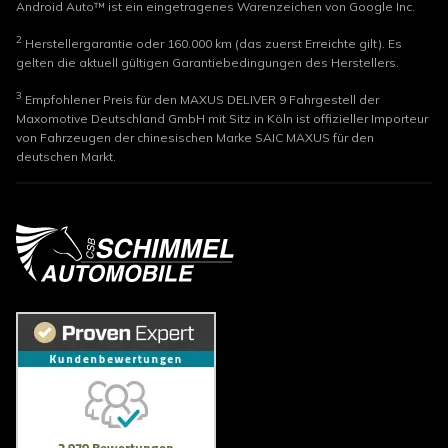
Android Auto™ ist ein eingetragenes Warenzeichen von Google Inc.
2
Herstellergarantie oder 160.000 km (das zuerst Erreichte gilt). Es
gelten die aktuell gültigen Garantiebedingungen des Herstellers.
3
Empfohlener Preis für den MAXUS DELIVER 9 Fahrgestell der
Maxomotive Deutschland GmbH mit Sitz in Köln ist offizieller Importeur
von Fahrzeugen der chinesischen Marke SAIC MAXUS für den
deutschen Markt.