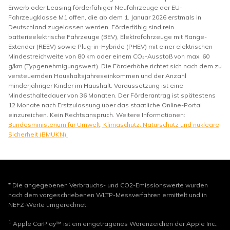
Erwerb oder Leasing förderfähiger Neufahrzeuge der EU-
Fahrzeugklasse M1 offen, die ab dem 1. Januar 2026 erstmals in
Deutschland zugelassen werden. Förderfähig sind rein
batterieelektrische Fahrzeuge (BEV), Elektrofahrzeuge mit Range-
Extender (REEV) sowie Plug-in-Hybride (PHEV) mit einer elektrischen
Mindestreichweite von 80 km oder einem CO₂-Ausstoß von max. 60
g/km (Typgenehmigungswert). Die Förderhöhe richtet sich nach dem zu
versteuernden Haushaltsjahreseinkommen und der Anzahl
minderjähriger Kinder im Haushalt. Voraussetzung ist eine
Mindesthaltedauer von 36 Monaten. Der Förderantrag ist spätestens
12 Monate nach Erstzulassung über das staatliche Online-Portal
einzureichen. Kein Rechtsanspruch. Weitere Informationen:
Bundesministerium für Umwelt, Klimaschutz, Naturschutz und nukleare
Sicherheit (BMUKN).
* Die angegebenen Verbrauchs- und CO2-Emissionswerte wurden
nach dem vorgeschriebenen WLTP-Messverfahren ermittelt und in
NEFZ-Werte umgerechnet.
1
Apple CarPlay™ ist ein eingetragenes Warenzeichen der Apple Inc.,