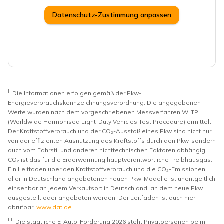
Datenschutz-Zustimmung anpassen
I.
Die Informationen erfolgen gemäß der Pkw-
Energieverbrauchskennzeichnungsverordnung. Die angegebenen
Werte wurden nach dem vorgeschriebenen Messverfahren WLTP
(Worldwide Harmonised Light-Duty Vehicles Test Procedure) ermittelt.
Der Kraftstoffverbrauch und der CO₂-Ausstoß eines Pkw sind nicht nur
von der effizienten Ausnutzung des Kraftstoffs durch den Pkw, sondern
auch vom Fahrstil und anderen nichttechnischen Faktoren abhängig.
CO₂ ist das für die Erderwärmung hauptverantwortliche Treibhausgas.
Ein Leitfaden über den Kraftstoffverbrauch und die CO₂-Emissionen
aller in Deutschland angebotenen neuen Pkw-Modelle ist unentgeltlich
einsehbar an jedem Verkaufsort in Deutschland, an dem neue Pkw
ausgestellt oder angeboten werden. Der Leitfaden ist auch hier
abrufbar:
www.dat.de
III.
Die staatliche E-Auto-Förderung 2026 steht Privatpersonen beim