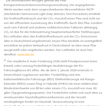
Die Informationen erfolgen gemäß der Pkw-
Energieverbrauchskennzeichnungsverordnung. Die angegebenen
Werte wurden nach dem vorgeschriebenen Messverfahren WLTP
(Worldwide Harmonised Light-Duty Vehicles Test Procedure) ermittelt.
Der Kraftstoffverbrauch und der CO₂-Ausstoß eines Pkw sind nicht nur
von der effizienten Ausnutzung des Kraftstoffs durch den Pkw, sondern
auch vom Fahrstil und anderen nichttechnischen Faktoren abhängig.
CO₂ ist das für die Erderwärmung hauptverantwortliche Treibhausgas.
Ein Leitfaden über den Kraftstoffverbrauch und die CO₂-Emissionen
aller in Deutschland angebotenen neuen Pkw-Modelle ist unentgeltlich
einsehbar an jedem Verkaufsort in Deutschland, an dem neue Pkw
ausgestellt oder angeboten werden. Der Leitfaden ist auch hier
abrufbar:
www.dat.de
III.
Die staatliche E-Auto-Förderung 2026 steht Privatpersonen beim
Erwerb oder Leasing förderfähiger Neufahrzeuge der EU-
Fahrzeugklasse M1 offen, die ab dem 1. Januar 2026 erstmals in
Deutschland zugelassen werden. Förderfähig sind rein
batterieelektrische Fahrzeuge (BEV), Elektrofahrzeuge mit Range-
Extender (REEV) sowie Plug-in-Hybride (PHEV) mit einer elektrischen
Mindestreichweite von 80 km oder einem CO₂-Ausstoß von max. 60
g/km (Typgenehmigungswert). Die Förderhöhe richtet sich nach dem zu
versteuernden Haushaltsjahreseinkommen und der Anzahl
minderjähriger Kinder im Haushalt. Voraussetzung ist eine