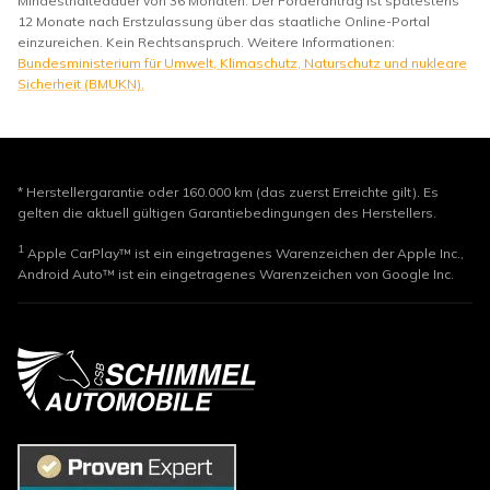
Mindesthaltedauer von 36 Monaten. Der Förderantrag ist spätestens
12 Monate nach Erstzulassung über das staatliche Online-Portal
einzureichen. Kein Rechtsanspruch. Weitere Informationen:
Bundesministerium für Umwelt, Klimaschutz, Naturschutz und nukleare
Sicherheit (BMUKN).
* Herstellergarantie oder 160.000 km (das zuerst Erreichte gilt). Es
gelten die aktuell gültigen Garantiebedingungen des Herstellers.
1
Apple CarPlay™ ist ein eingetragenes Warenzeichen der Apple Inc.,
Android Auto™ ist ein eingetragenes Warenzeichen von Google Inc.