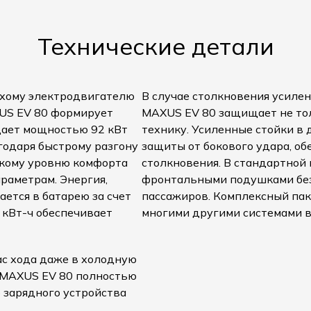
Технические детали
тихому электродвигателю
В случае столкновения усиле
US EV 80 формирует
MAXUS EV 80 защищает не тол
ает мощностью 92 кВт
технику. Усиленные стойки в
агодаря быстрому разгону
защиты от бокового удара, об
окому уровню комфорта
столкновения. В стандартной
араметрам. Энергия,
фронтальными подушками без
ется в батарею за счет
пассажиров. Комплексный паке
 кВт-ч обеспечивает
многими другими системами 
ас хода даже в холодную
 MAXUS EV 80 полностью
о зарядного устройства