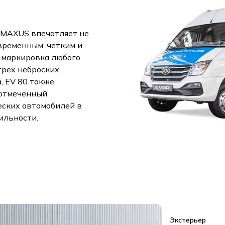
 MAXUS впечатляет не
овременным, четким и
 маркировка любого
трех неброских
, EV 80 также
 отмеченный
еских автомобилей в
ильности.
Экстерьер