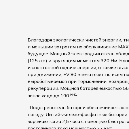
Благодаря экологически чистой энергии, 
и меньшим затратам на обслуживание MAX
будущее. Мощный электродвигатель облад
(125 л.с.) и крутящим моментом 320 Нм. Бл
и спонтанной подаче энергии, а также выс
при движении, EV 80 впечатляет по всем п
вырабатываемая при торможении, возвраща
рекуперации. Мощная батарея емкостью 56
км1
запас хода до 190
. Подогреватель батареи обеспечивает зап
погоду. Литий-железо-фосфатные батареи
заряжаются за 2,5 часа с помощью быстрог
постоянного тока мощностью 22 кВт.