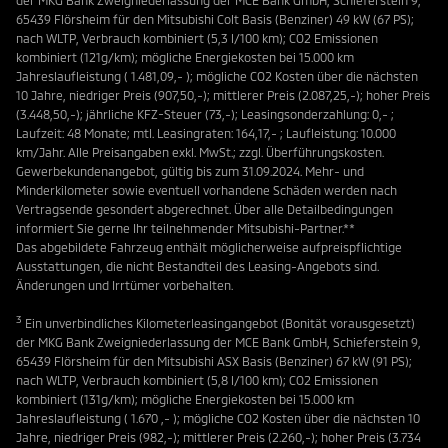
der MKG Bank Zweigniederlassung der MCE Bank GmbH, Schieferstein 9,
65439 Flörsheim für den Mitsubishi Colt Basis (Benziner) 49 kW (67 PS);
nach WLTP, Verbrauch kombiniert (5,3 l/100 km); CO2 Emissionen
kombiniert (121g/km); mögliche Energiekosten bei 15.000 km
Jahreslaufleistung ( 1.481,09,- ); mögliche CO2 Kosten über die nächsten
10 Jahre, niedriger Preis (907,50,-); mittlerer Preis (2.087,25,-); hoher Preis
(3.448,50,-); jährliche KFZ-Steuer (73,-); Leasingsonderzahlung: 0,- ;
Laufzeit: 48 Monate; mtl. Leasingraten: 164,17,- ; Laufleistung: 10.000
km/Jahr. Alle Preisangaben exkl. MwSt.; zzgl. Überführungskosten.
Gewerbekundenangebot, gültig bis zum 31.09.2024. Mehr- und
Minderkilometer sowie eventuell vorhandene Schäden werden nach
Vertragsende gesondert abgerechnet. Über alle Detailbedingungen
informiert Sie gerne Ihr teilnehmender Mitsubishi-Partner.**
Das abgebildete Fahrzeug enthält möglicherweise aufpreispflichtige
Ausstattungen, die nicht Bestandteil des Leasing-Angebots sind.
Änderungen und Irrtümer vorbehalten.
3
Ein unverbindliches Kilometerleasingangebot (Bonität vorausgesetzt)
der MKG Bank Zweigniederlassung der MCE Bank GmbH, Schieferstein 9,
65439 Flörsheim für den Mitsubishi ASX Basis (Benziner) 67 kW (91 PS);
nach WLTP, Verbrauch kombiniert (5,8 l/100 km); CO2 Emissionen
kombiniert (131g/km); mögliche Energiekosten bei 15.000 km
Jahreslaufleistung ( 1.670 ,- ); mögliche CO2 Kosten über die nächsten 10
Jahre, niedriger Preis (982,-); mittlerer Preis (2.260,-); hoher Preis (3.734