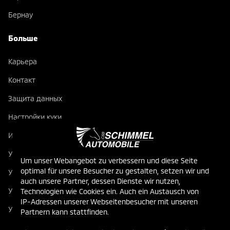
Бернау
Больше
Карьера
Контакт
Защита данных
Настройки куки
Импринт
Условия ремонта автомобилей
Um unser Webangebot zu verbessern und diese Seite
optimal für unsere Besucher zu gestalten, setzen wir und
Условия продажи новых автомобилей
auch unsere Partner, dessen Dienste wir nutzen,
Условия продажи подержанных автомобилей
Technologien wie Cookies ein. Auch ein Austausch von
IP-Adressen unserer Webseitenbesucher mit unseren
Условия продажи запчастей
Partnern kann stattfinden.