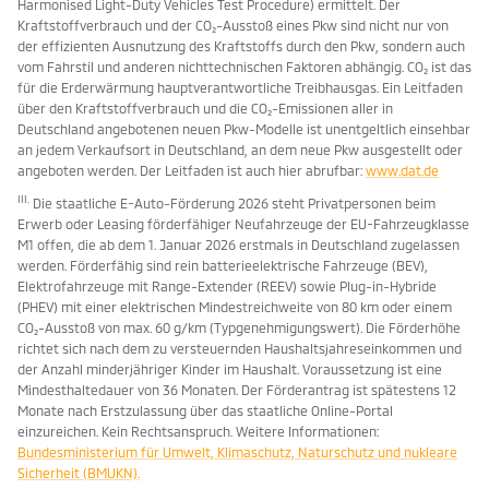
Harmonised Light-Duty Vehicles Test Procedure) ermittelt. Der
Kraftstoffverbrauch und der CO₂-Ausstoß eines Pkw sind nicht nur von
der effizienten Ausnutzung des Kraftstoffs durch den Pkw, sondern auch
vom Fahrstil und anderen nichttechnischen Faktoren abhängig. CO₂ ist das
für die Erderwärmung hauptverantwortliche Treibhausgas. Ein Leitfaden
über den Kraftstoffverbrauch und die CO₂-Emissionen aller in
Deutschland angebotenen neuen Pkw-Modelle ist unentgeltlich einsehbar
an jedem Verkaufsort in Deutschland, an dem neue Pkw ausgestellt oder
angeboten werden. Der Leitfaden ist auch hier abrufbar:
www.dat.de
III.
Die staatliche E-Auto-Förderung 2026 steht Privatpersonen beim
Erwerb oder Leasing förderfähiger Neufahrzeuge der EU-Fahrzeugklasse
M1 offen, die ab dem 1. Januar 2026 erstmals in Deutschland zugelassen
werden. Förderfähig sind rein batterieelektrische Fahrzeuge (BEV),
Elektrofahrzeuge mit Range-Extender (REEV) sowie Plug-in-Hybride
(PHEV) mit einer elektrischen Mindestreichweite von 80 km oder einem
CO₂-Ausstoß von max. 60 g/km (Typgenehmigungswert). Die Förderhöhe
richtet sich nach dem zu versteuernden Haushaltsjahreseinkommen und
der Anzahl minderjähriger Kinder im Haushalt. Voraussetzung ist eine
Mindesthaltedauer von 36 Monaten. Der Förderantrag ist spätestens 12
Monate nach Erstzulassung über das staatliche Online-Portal
einzureichen. Kein Rechtsanspruch. Weitere Informationen:
Bundesministerium für Umwelt, Klimaschutz, Naturschutz und nukleare
Sicherheit (BMUKN).