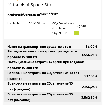
Mitsubishi Space Star
<sup>I.</sup>
Kraftstoffverbrauch
kombiniert
5,1
l/100 km
CO
-Emissionen
2
116
g/km
(kombiniert)
CO
-Klasse
C
2
Налог на транспортное средство в год
86,00 €
Расходы на электроэнергию при годовом
1.536,98 €
пробеге 15 000 км
Потенциальные затраты энергии при годовом
пробеге 15 000 км:
Возможные затраты на CO₂ в течение 10 лет
937,50 €
(низкие)
Возможные затраты на CO₂ в течение 10
2.156,25 €
лет (средние)
Возможные затраты на CO₂ в течение 10
3.562,50 €
лет (высокие)