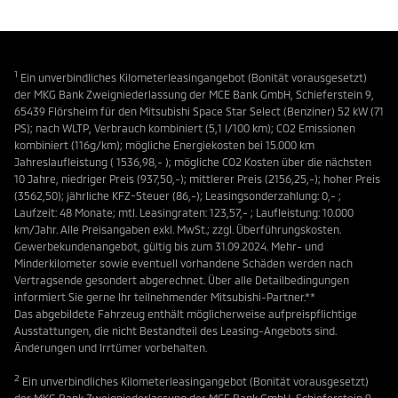
1
Ein unverbindliches Kilometerleasingangebot (Bonität vorausgesetzt)
der MKG Bank Zweigniederlassung der MCE Bank GmbH, Schieferstein 9,
65439 Flörsheim für den Mitsubishi Space Star Select (Benziner) 52 kW (71
PS); nach WLTP, Verbrauch kombiniert (5,1 l/100 km); CO2 Emissionen
kombiniert (116g/km); mögliche Energiekosten bei 15.000 km
Jahreslaufleistung ( 1536,98,- ); mögliche CO2 Kosten über die nächsten
10 Jahre, niedriger Preis (937,50,-); mittlerer Preis (2156,25,-); hoher Preis
(3562,50); jährliche KFZ-Steuer (86,-); Leasingsonderzahlung: 0,- ;
Laufzeit: 48 Monate; mtl. Leasingraten: 123,57,- ; Laufleistung: 10.000
km/Jahr. Alle Preisangaben exkl. MwSt.; zzgl. Überführungskosten.
Gewerbekundenangebot, gültig bis zum 31.09.2024. Mehr- und
Minderkilometer sowie eventuell vorhandene Schäden werden nach
Vertragsende gesondert abgerechnet. Über alle Detailbedingungen
informiert Sie gerne Ihr teilnehmender Mitsubishi-Partner.**
Das abgebildete Fahrzeug enthält möglicherweise aufpreispflichtige
Ausstattungen, die nicht Bestandteil des Leasing-Angebots sind.
Änderungen und Irrtümer vorbehalten.
2
Ein unverbindliches Kilometerleasingangebot (Bonität vorausgesetzt)