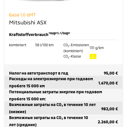
База 1.0 6MT
Mitsubishi ASX
<sup>I.</sup>
Kraftstoffverbrauch
kombiniert
58
l/100 km
CO
-Emissionen
2
131
g/km
(kombiniert)
CO
-Klasse
D
2
Налог на автотранспорт в год
95,00 €
Расходы на электроэнергию при годовом
1.670,00 €
пробеге 15 000 км
Потенциальные затраты энергии при годовом
пробеге 15 000 км:
Возможные затраты на CO₂ в течение 10 лет
982,00 €
(низкие)
Возможные затраты на CO₂ в течение 10
2.260,00 €
лет (средние)