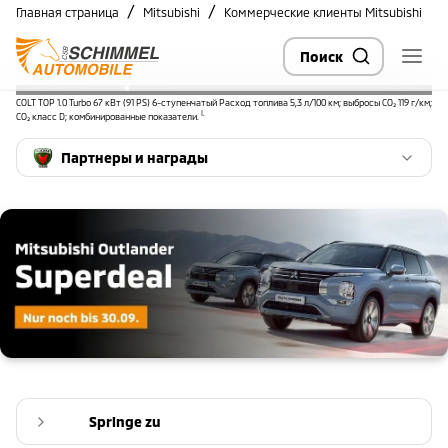
/
/
Главная страница
Mitsubishi
Коммерческие клиенты Mitsubishi
Поиск
Коммерческий лизинг
COLT TOP 1.0 Turbo 67 кВт (91 PS) 6-ступенчатый Расход топлива 5,3 л/100 км; выбросы CO₂ 119 г/км;
Mitsubishi
I.
CO₂ класс D; комбинированные показатели.
Партнеры и награды
Springe zu