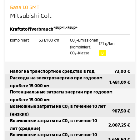
База 1.0 5MT
Mitsubishi Colt
<sup>I.</sup>
Kraftstoffverbrauch
kombiniert
53
l/100 km
CO
-Emissionen
2
121
g/km
(kombiniert)
CO
-Klasse
D
2
Налог на транспортное средство в год
73,00 €
Расходы на электроэнергию при годовом
1.481,09 €
пробеге 15 000 км
Потенциальные затраты энергии при годовом
пробеге 15 000 км:
Возможные затраты на CO₂ в течение 10 лет
907,50 €
(низкие)
Возможные затраты на CO₂ в течение 10
2.087,25 €
лет (средние)
Возможные затраты на CO₂ в течение 10
3.448,50 €