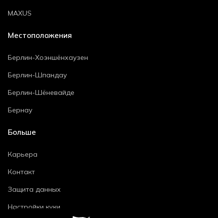
MAXUS
Местоположения
Берлин-Хоэншёнхаузен
Берлин-Шпандау
Берлин-Шёневайде
Бернау
Больше
Карьера
Контакт
Защита данных
Настройки куки