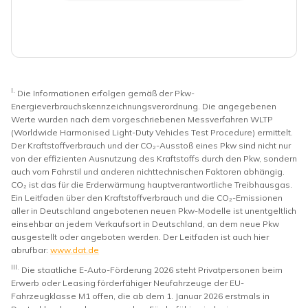
I.
Die Informationen erfolgen gemäß der Pkw-
Energieverbrauchskennzeichnungsverordnung. Die angegebenen
Werte wurden nach dem vorgeschriebenen Messverfahren WLTP
(Worldwide Harmonised Light-Duty Vehicles Test Procedure) ermittelt.
Der Kraftstoffverbrauch und der CO₂-Ausstoß eines Pkw sind nicht nur
von der effizienten Ausnutzung des Kraftstoffs durch den Pkw, sondern
auch vom Fahrstil und anderen nichttechnischen Faktoren abhängig.
CO₂ ist das für die Erderwärmung hauptverantwortliche Treibhausgas.
Ein Leitfaden über den Kraftstoffverbrauch und die CO₂-Emissionen
aller in Deutschland angebotenen neuen Pkw-Modelle ist unentgeltlich
einsehbar an jedem Verkaufsort in Deutschland, an dem neue Pkw
ausgestellt oder angeboten werden. Der Leitfaden ist auch hier
abrufbar:
www.dat.de
III.
Die staatliche E-Auto-Förderung 2026 steht Privatpersonen beim
Erwerb oder Leasing förderfähiger Neufahrzeuge der EU-
Fahrzeugklasse M1 offen, die ab dem 1. Januar 2026 erstmals in