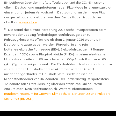
Ein Leitfaden über den Kraftstoffverbrauch und die CO₂-Emissionen
aller in Deutschland angebotenen neuen Pkw-Modelle ist unentgeltlich
einsehbar an jedem Verkaufsort in Deutschland, an dem neue Pkw
ausgestellt oder angeboten werden. Der Leitfaden ist auch hier
abrufbar:
www.dat.de
III.
Die staatliche E-Auto-Förderung 2026 steht Privatpersonen beim
Erwerb oder Leasing förderfähiger Neufahrzeuge der EU-
Fahrzeugklasse M1 offen, die ab dem 1. Januar 2026 erstmals in
Deutschland zugelassen werden. Förderfähig sind rein
batterieelektrische Fahrzeuge (BEV), Elektrofahrzeuge mit Range-
Extender (REEV) sowie Plug-in-Hybride (PHEV) mit einer elektrischen
Mindestreichweite von 80 km oder einem CO₂-Ausstoß von max. 60
g/km (Typgenehmigungswert). Die Förderhöhe richtet sich nach dem zu
versteuernden Haushaltsjahreseinkommen und der Anzahl
minderjähriger Kinder im Haushalt. Voraussetzung ist eine
Mindesthaltedauer von 36 Monaten. Der Förderantrag ist spätestens
12 Monate nach Erstzulassung über das staatliche Online-Portal
einzureichen. Kein Rechtsanspruch. Weitere Informationen:
Bundesministerium für Umwelt, Klimaschutz, Naturschutz und nukleare
Sicherheit (BMUKN).