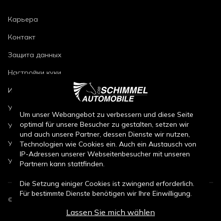
Карьера
Контакт
Защита данных
Настройки куки
Импринт
Условия ремонта автомобилей
Um unser Webangebot zu verbessern und diese Seite
optimal für unsere Besucher zu gestalten, setzen wir
Условия продажи новых автомобилей
und auch unsere Partner, dessen Dienste wir nutzen,
Условия продажи подержанных автомобилей
Technologien wie Cookies ein. Auch ein Austausch von
IP-Adressen unserer Webseitenbesucher mit unseren
Условия продажи запчастей
Partnern kann stattfinden.
Die Setzung einiger Cookies ist zwingend erforderlich.
Für bestimmte Dienste benötigen wir Ihre Einwilligung.
©
2026
CSB Schimmel Automobile GmbH. Все права защищены.
Lassen Sie mich wählen
Durch den Klick auf „Alle Cookies akzeptieren“, willigen