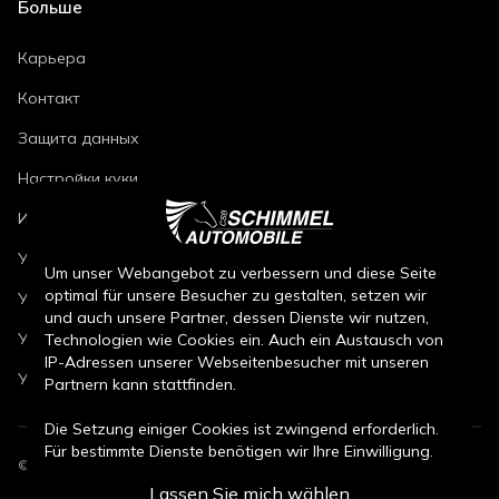
Больше
Карьера
Контакт
Защита данных
Настройки куки
Импринт
Условия ремонта автомобилей
Um unser Webangebot zu verbessern und diese Seite
optimal für unsere Besucher zu gestalten, setzen wir
Условия продажи новых автомобилей
und auch unsere Partner, dessen Dienste wir nutzen,
Условия продажи подержанных автомобилей
Technologien wie Cookies ein. Auch ein Austausch von
IP-Adressen unserer Webseitenbesucher mit unseren
Условия продажи запчастей
Partnern kann stattfinden.
Die Setzung einiger Cookies ist zwingend erforderlich.
Für bestimmte Dienste benötigen wir Ihre Einwilligung.
©
2026
CSB Schimmel Automobile GmbH. Все права защищены.
Lassen Sie mich wählen
Durch den Klick auf „Alle Cookies akzeptieren“, willigen