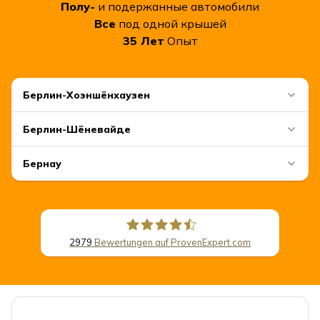
Полу-
и подержанные автомобили
Все
под одной крышей
35
Лет
Опыт
Берлин-Хоэншёнхаузен
Берлин-Шёневайде
Бернау
2979
Bewertungen auf ProvenExpert.com
CSB Schimmel Automobile GmbH