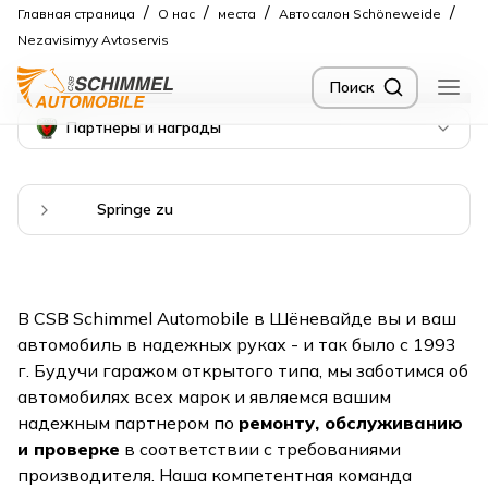
/
/
/
/
Главная страница
О нас
места
Автосалон Schöneweide
Nezavisimyy Avtoservis
Ваш независимый гараж
Поиск
в Берлине Шёневайде
Партнеры и награды
Springe zu
В CSB Schimmel Automobile в Шёневайде вы и ваш
автомобиль в надежных руках - и так было с 1993
г. Будучи гаражом открытого типа, мы заботимся об
автомобилях всех марок и являемся вашим
надежным партнером по
ремонту, обслуживанию
и проверке
в соответствии с требованиями
производителя. Наша компетентная команда