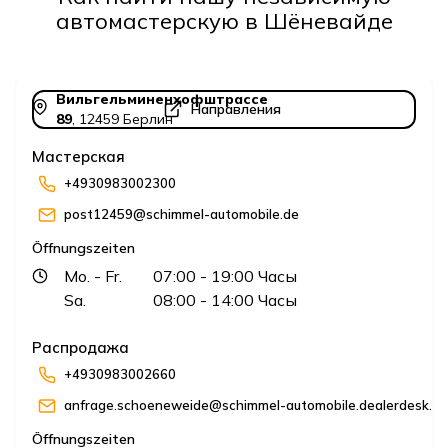
автомастерскую в Шёневайде
Вильгельминенхофштрассе
Направления
89
,
12459
Берлин
Мастерская
+4930983002300
post12459@schimmel-automobile.de
Öffnungszeiten
Mo.
- Fr.
07:00
- 19:00
Часы
Sa.
08:00
- 14:00
Часы
Распродажа
+4930983002660
anfrage.schoeneweide@schimmel-automobile.dealerdesk.de
Öffnungszeiten