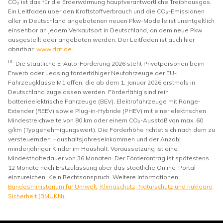
CO₂ ist das für die Erderwärmung hauptverantwortliche Treibhausgas.
Ein Leitfaden über den Kraftstoffverbrauch und die CO₂-Emissionen
aller in Deutschland angebotenen neuen Pkw-Modelle ist unentgeltlich
einsehbar an jedem Verkaufsort in Deutschland, an dem neue Pkw
ausgestellt oder angeboten werden. Der Leitfaden ist auch hier
abrufbar:
www.dat.de
III.
Die staatliche E-Auto-Förderung 2026 steht Privatpersonen beim
Erwerb oder Leasing förderfähiger Neufahrzeuge der EU-
Fahrzeugklasse M1 offen, die ab dem 1. Januar 2026 erstmals in
Deutschland zugelassen werden. Förderfähig sind rein
batterieelektrische Fahrzeuge (BEV), Elektrofahrzeuge mit Range-
Extender (REEV) sowie Plug-in-Hybride (PHEV) mit einer elektrischen
Mindestreichweite von 80 km oder einem CO₂-Ausstoß von max. 60
g/km (Typgenehmigungswert). Die Förderhöhe richtet sich nach dem zu
versteuernden Haushaltsjahreseinkommen und der Anzahl
minderjähriger Kinder im Haushalt. Voraussetzung ist eine
Mindesthaltedauer von 36 Monaten. Der Förderantrag ist spätestens
12 Monate nach Erstzulassung über das staatliche Online-Portal
einzureichen. Kein Rechtsanspruch. Weitere Informationen:
Bundesministerium für Umwelt, Klimaschutz, Naturschutz und nukleare
Sicherheit (BMUKN).