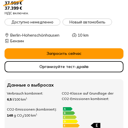
37.989 €
37.399 €
НДС включен.
Доступно немедленно
Новый автомобиль
Berlin-Hohenschönhausen
10
km
Бензин
Запросить сейчас
Организуйте тест-драйв
Данные о выбросах
Verbrauch kombiniert:
CO2-Klasse auf Grundlage der
CO2-Emissionen kombiniert:
I.
6,5
l/100 km
CO2-Emissionen (kombiniert):
I.
148
g CO
/100 km
2