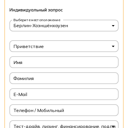
Индивидуальный запрос
Выберите местоположение
Берлин-Хоэншёнхаузен
Приветствие
Имя
Фамилия
E-Mail
Телефон / Мобильный
Тест-драйв, лизинг, финансирование, подписка