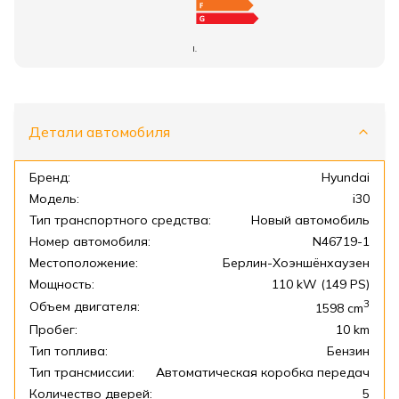
I.
Детали автомобиля
Бренд:
Hyundai
Модель:
i30
Тип транспортного средства:
Новый автомобиль
Номер автомобиля:
N46719-1
Местоположение:
Берлин-Хоэншёнхаузен
Мощность:
110 kW (149 PS)
3
Объем двигателя:
1598
cm
Пробег:
10 km
Тип топлива:
Бензин
Тип трансмиссии:
Автоматическая коробка передач
Количество дверей:
5