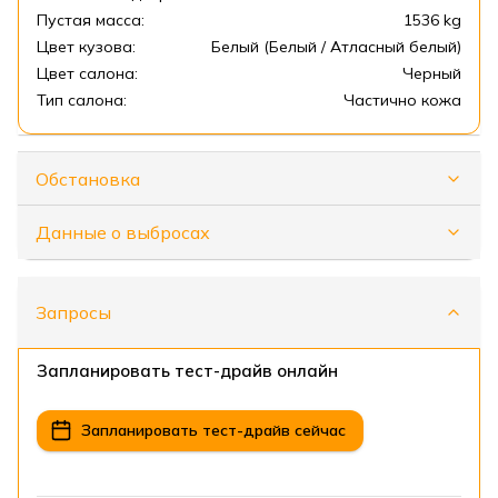
Пустая масса:
1536 kg
Цвет кузова:
Белый (Белый / Атласный белый)
Цвет салона:
Черный
Тип салона:
Частично кожа
Обстановка
Данные о выбросах
Запросы
Запланировать тест-драйв онлайн
Запланировать тест-драйв сейчас