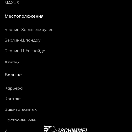
MAXUS
Местоположения
Берлин-Хоэншёнхаузен
Берлин-Шпандау
Берлин-Шёневайде
Бернау
Больше
Карьера
Контакт
Защита данных
Настройки куки
Импринт