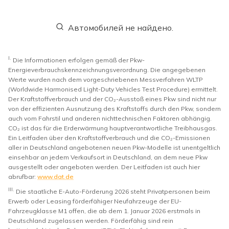
Автомобилей не найдено.
I.
Die Informationen erfolgen gemäß der Pkw-
Energieverbrauchskennzeichnungsverordnung. Die angegebenen
Werte wurden nach dem vorgeschriebenen Messverfahren WLTP
(Worldwide Harmonised Light-Duty Vehicles Test Procedure) ermittelt.
Der Kraftstoffverbrauch und der CO₂-Ausstoß eines Pkw sind nicht nur
von der effizienten Ausnutzung des Kraftstoffs durch den Pkw, sondern
auch vom Fahrstil und anderen nichttechnischen Faktoren abhängig.
CO₂ ist das für die Erderwärmung hauptverantwortliche Treibhausgas.
Ein Leitfaden über den Kraftstoffverbrauch und die CO₂-Emissionen
aller in Deutschland angebotenen neuen Pkw-Modelle ist unentgeltlich
einsehbar an jedem Verkaufsort in Deutschland, an dem neue Pkw
ausgestellt oder angeboten werden. Der Leitfaden ist auch hier
abrufbar:
www.dat.de
III.
Die staatliche E-Auto-Förderung 2026 steht Privatpersonen beim
Erwerb oder Leasing förderfähiger Neufahrzeuge der EU-
Fahrzeugklasse M1 offen, die ab dem 1. Januar 2026 erstmals in
Deutschland zugelassen werden. Förderfähig sind rein