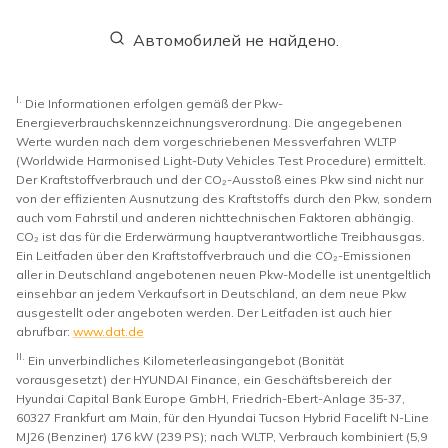
Автомобилей не найдено.
I.
Die Informationen erfolgen gemäß der Pkw-
Energieverbrauchskennzeichnungsverordnung. Die angegebenen
Werte wurden nach dem vorgeschriebenen Messverfahren WLTP
(Worldwide Harmonised Light-Duty Vehicles Test Procedure) ermittelt.
Der Kraftstoffverbrauch und der CO₂-Ausstoß eines Pkw sind nicht nur
von der effizienten Ausnutzung des Kraftstoffs durch den Pkw, sondern
auch vom Fahrstil und anderen nichttechnischen Faktoren abhängig.
CO₂ ist das für die Erderwärmung hauptverantwortliche Treibhausgas.
Ein Leitfaden über den Kraftstoffverbrauch und die CO₂-Emissionen
aller in Deutschland angebotenen neuen Pkw-Modelle ist unentgeltlich
einsehbar an jedem Verkaufsort in Deutschland, an dem neue Pkw
ausgestellt oder angeboten werden. Der Leitfaden ist auch hier
abrufbar:
www.dat.de
II.
Ein unverbindliches Kilometerleasingangebot (Bonität
vorausgesetzt) der HYUNDAI Finance, ein Geschäftsbereich der
Hyundai Capital Bank Europe GmbH, Friedrich-Ebert-Anlage 35-37,
60327 Frankfurt am Main, für den Hyundai Tucson Hybrid Facelift N-Line
MJ26 (Benziner) 176 kW (239 PS); nach WLTP, Verbrauch kombiniert (5,9