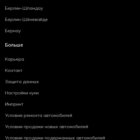
Берлин-Шпандау
Берлин-Шёневайде
Бернау
Больше
Карьера
Контакт
Защита данных
Настройки куки
Импринт
Условия ремонта автомобилей
Условия продажи новых автомобилей
Условия продажи подержанных автомобилей