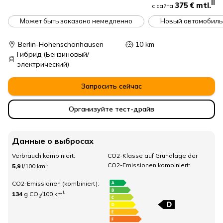
II
375 €
mtl.
с сайта
Может быть заказано немедленно
Новый автомобиль
Berlin-Hohenschönhausen
10
km
Гибрид
(Бензиновый/
электрический)
Запросить сейчас
Организуйте тест-драйв
Данные о выбросах
Verbrauch kombiniert:
CO2-Klasse auf Grundlage der
CO2-Emissionen kombiniert:
I.
5,9
l/100 km
CO2-Emissionen (kombiniert):
I.
134
g CO
/100 km
2