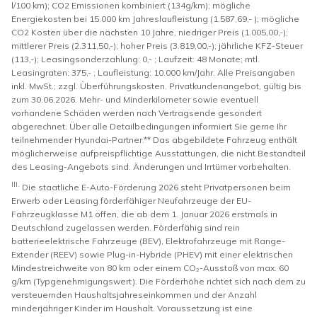
l/100 km); CO2 Emissionen kombiniert (134g/km); mögliche
Energiekosten bei 15.000 km Jahreslaufleistung (1.587,69,- ); mögliche
CO2 Kosten über die nächsten 10 Jahre, niedriger Preis (1.005,00,-);
mittlerer Preis (2.311,50,-); hoher Preis (3.819,00,-); jährliche KFZ-Steuer
(113,-); Leasingsonderzahlung: 0,- ; Laufzeit: 48 Monate; mtl.
Leasingraten: 375,- ; Laufleistung: 10.000 km/Jahr. Alle Preisangaben
inkl. MwSt.; zzgl. Überführungskosten. Privatkundenangebot, gültig bis
zum 30.06.2026. Mehr- und Minderkilometer sowie eventuell
vorhandene Schäden werden nach Vertragsende gesondert
abgerechnet. Über alle Detailbedingungen informiert Sie gerne Ihr
teilnehmender Hyundai-Partner.** Das abgebildete Fahrzeug enthält
möglicherweise aufpreispflichtige Ausstattungen, die nicht Bestandteil
des Leasing-Angebots sind. Änderungen und Irrtümer vorbehalten.
III.
Die staatliche E-Auto-Förderung 2026 steht Privatpersonen beim
Erwerb oder Leasing förderfähiger Neufahrzeuge der EU-
Fahrzeugklasse M1 offen, die ab dem 1. Januar 2026 erstmals in
Deutschland zugelassen werden. Förderfähig sind rein
batterieelektrische Fahrzeuge (BEV), Elektrofahrzeuge mit Range-
Extender (REEV) sowie Plug-in-Hybride (PHEV) mit einer elektrischen
Mindestreichweite von 80 km oder einem CO₂-Ausstoß von max. 60
g/km (Typgenehmigungswert). Die Förderhöhe richtet sich nach dem zu
versteuernden Haushaltsjahreseinkommen und der Anzahl
minderjähriger Kinder im Haushalt. Voraussetzung ist eine