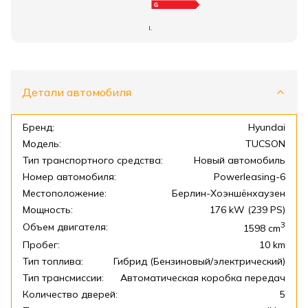
I.
Детали автомобиля
Бренд:
Hyundai
Модель:
TUCSON
Тип транспортного средства:
Новый автомобиль
Номер автомобиля:
Powerleasing-6
Местоположение:
Берлин-Хоэншёнхаузен
Мощность:
176 kW (239 PS)
3
Объем двигателя:
1598
cm
Пробег:
10 km
Тип топлива:
Гибрид (Бензиновый/электрический)
Тип трансмиссии:
Автоматическая коробка передач
Количество дверей:
5