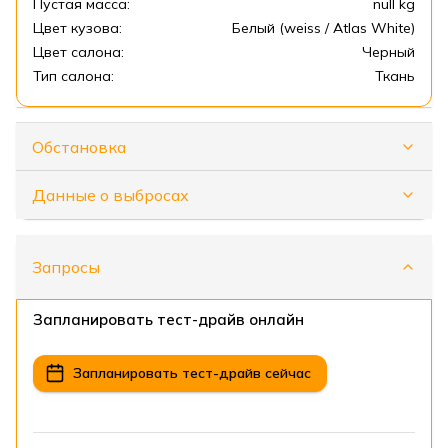
Пустая масса:
null kg
Цвет кузова:
Белый (weiss / Atlas White)
Цвет салона:
Черный
Тип салона:
Ткань
Обстановка
Данные о выбросах
Запросы
Запланировать тест-драйв онлайн
Запланировать тест-драйв сейчас