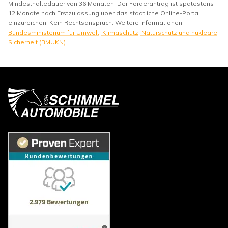
Mindesthaltedauer von 36 Monaten. Der Förderantrag ist spätestens
12 Monate nach Erstzulassung über das staatliche Online-Portal
einzureichen. Kein Rechtsanspruch. Weitere Informationen:
Bundesministerium für Umwelt, Klimaschutz, Naturschutz und nukleare
Sicherheit (BMUKN).