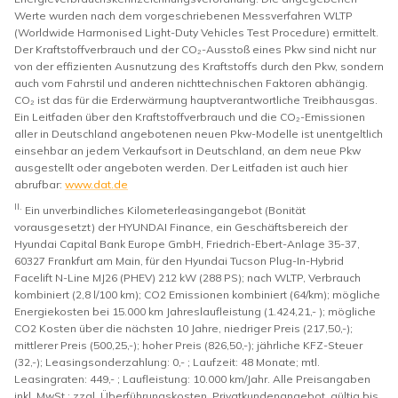
Werte wurden nach dem vorgeschriebenen Messverfahren WLTP
(Worldwide Harmonised Light-Duty Vehicles Test Procedure) ermittelt.
Der Kraftstoffverbrauch und der CO₂-Ausstoß eines Pkw sind nicht nur
von der effizienten Ausnutzung des Kraftstoffs durch den Pkw, sondern
auch vom Fahrstil und anderen nichttechnischen Faktoren abhängig.
CO₂ ist das für die Erderwärmung hauptverantwortliche Treibhausgas.
Ein Leitfaden über den Kraftstoffverbrauch und die CO₂-Emissionen
aller in Deutschland angebotenen neuen Pkw-Modelle ist unentgeltlich
einsehbar an jedem Verkaufsort in Deutschland, an dem neue Pkw
ausgestellt oder angeboten werden. Der Leitfaden ist auch hier
abrufbar:
www.dat.de
II.
Ein unverbindliches Kilometerleasingangebot (Bonität
vorausgesetzt) der HYUNDAI Finance, ein Geschäftsbereich der
Hyundai Capital Bank Europe GmbH, Friedrich-Ebert-Anlage 35-37,
60327 Frankfurt am Main, für den Hyundai Tucson Plug-In-Hybrid
Facelift N-Line MJ26 (PHEV) 212 kW (288 PS); nach WLTP, Verbrauch
kombiniert (2,8 l/100 km); CO2 Emissionen kombiniert (64/km); mögliche
Energiekosten bei 15.000 km Jahreslaufleistung (1.424,21,- ); mögliche
CO2 Kosten über die nächsten 10 Jahre, niedriger Preis (217,50,-);
mittlerer Preis (500,25,-); hoher Preis (826,50,-); jährliche KFZ-Steuer
(32,-); Leasingsonderzahlung: 0,- ; Laufzeit: 48 Monate; mtl.
Leasingraten: 449,- ; Laufleistung: 10.000 km/Jahr. Alle Preisangaben
inkl. MwSt.; zzgl. Überführungskosten. Privatkundenangebot, gültig bis