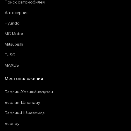
Поиск автомобилей
Автосервис
Hyundai
MG Motor
Mitsubishi
FUSO
MAXUS
Местоположения
Берлин-Хоэншёнхаузен
Берлин-Шпандау
Берлин-Шёневайде
Бернау