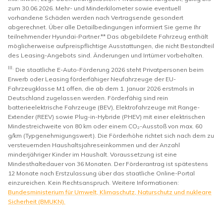
zum 30.06.2026. Mehr- und Minderkilometer sowie eventuell
vorhandene Schäden werden nach Vertragsende gesondert
abgerechnet. Über alle Detailbedingungen informiert Sie gerne Ihr
teilnehmender Hyundai-Partner.** Das abgebildete Fahrzeug enthält
möglicherweise aufpreispflichtige Ausstattungen, die nicht Bestandteil
des Leasing-Angebots sind. Änderungen und Irrtümer vorbehalten.
III.
Die staatliche E-Auto-Förderung 2026 steht Privatpersonen beim
Erwerb oder Leasing förderfähiger Neufahrzeuge der EU-
Fahrzeugklasse M1 offen, die ab dem 1. Januar 2026 erstmals in
Deutschland zugelassen werden. Förderfähig sind rein
batterieelektrische Fahrzeuge (BEV), Elektrofahrzeuge mit Range-
Extender (REEV) sowie Plug-in-Hybride (PHEV) mit einer elektrischen
Mindestreichweite von 80 km oder einem CO₂-Ausstoß von max. 60
g/km (Typgenehmigungswert). Die Förderhöhe richtet sich nach dem zu
versteuernden Haushaltsjahreseinkommen und der Anzahl
minderjähriger Kinder im Haushalt. Voraussetzung ist eine
Mindesthaltedauer von 36 Monaten. Der Förderantrag ist spätestens
12 Monate nach Erstzulassung über das staatliche Online-Portal
einzureichen. Kein Rechtsanspruch. Weitere Informationen:
Bundesministerium für Umwelt, Klimaschutz, Naturschutz und nukleare
Sicherheit (BMUKN).