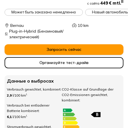
II
449 €
mtl.
с сайта
Может быть заказано немедленно
Новый автомобиль
Bernau
10
km
Plug-in-Hybrid
(Бензиновый/
электрический)
Запросить сейчас
Организуйте тест-драйв
Данные о выбросах
Verbrauch gewichtet, kombiniert:
CO2-Klasse auf Grundlage der
CO2-Emissionen gewichtet,
I.
2,9
l/100 km
kombiniert:
Verbrauch bei entladener
Batterie kombiniert:
I.
6,1
l/100 km
Stromverbrauch gewichtet,