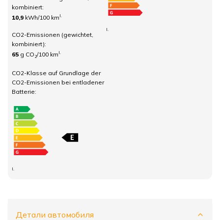
kombiniert:
I.
10,9
kWh/100 km
I.
CO2-Emissionen (gewichtet,
kombiniert):
I.
65
g CO
/100 km
2
CO2-Klasse auf Grundlage der
CO2-Emissionen bei entladener
Batterie:
I.
Детали автомобиля