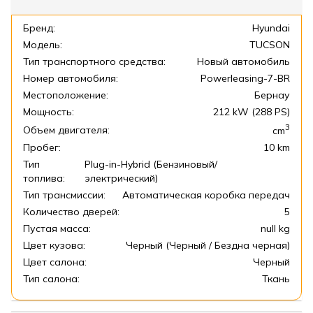
Бренд:
Hyundai
Модель:
TUCSON
Тип транспортного средства:
Новый автомобиль
Номер автомобиля:
Powerleasing-7-BR
Местоположение:
Бернау
Мощность:
212 kW (288 PS)
3
Объем двигателя:
cm
Пробег:
10 km
Тип
Plug-in-Hybrid (Бензиновый/
топлива:
электрический)
Тип трансмиссии:
Автоматическая коробка передач
Количество дверей:
5
Пустая масса:
null kg
Цвет кузова:
Черный (Черный / Бездна черная)
Цвет салона:
Черный
Тип салона:
Ткань