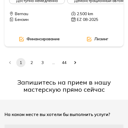
Доступно немедленно
Демонстрационный автомоб
Bernau
2.500
km
Бензин
EZ 08-2025
Финансирование
Лизинг
1
2
3
…
44
Запишитесь на прием в нашу
мастерскую прямо сейчас
На каком месте вы хотели бы выполнить услуги?