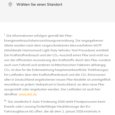
Wählen Sie einen Standort
I.
Die Informationen erfolgen gemäß der Pkw-
Energieverbrauchskennzeichnungsverordnung. Die angegebenen
Werte wurden nach dem vorgeschriebenen Messverfahren WLTP
(Worldwide Harmonised Light-Duty Vehicles Test Procedure) ermittelt.
Der Kraftstoffverbrauch und der CO₂-Ausstoß eines Pkw sind nicht nur
von der effizienten Ausnutzung des Kraftstoffs durch den Pkw, sondern
auch vom Fahrstil und anderen nichttechnischen Faktoren abhängig.
CO₂ ist das für die Erderwärmung hauptverantwortliche Treibhausgas.
Ein Leitfaden über den Kraftstoffverbrauch und die CO₂-Emissionen
aller in Deutschland angebotenen neuen Pkw-Modelle ist unentgeltlich
einsehbar an jedem Verkaufsort in Deutschland, an dem neue Pkw
ausgestellt oder angeboten werden. Der Leitfaden ist auch hier
abrufbar:
www.dat.de
III.
Die staatliche E-Auto-Förderung 2026 steht Privatpersonen beim
Erwerb oder Leasing förderfähiger Neufahrzeuge der EU-
Fahrzeugklasse M1 offen, die ab dem 1. Januar 2026 erstmals in