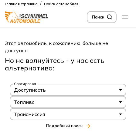
/
Главная страница
Поиск автомобиля
Поиск
Этот автомобиль, к сожалению, больше не
доступен.
Но не волнуйтесь - у нас есть
альтернатива:
Сортировка
Доступность
Топливо
Трансмиссия
Подробный поиск