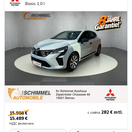
Basis 1,0 l
282 €
mtl.
15.988 €
с сайта
15.489 €
НДС включен.