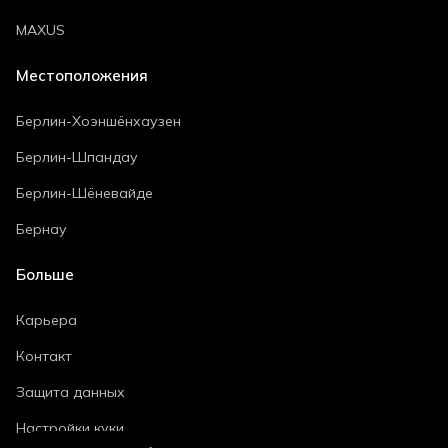
MAXUS
Местоположения
Берлин-Хоэншёнхаузен
Берлин-Шпандау
Берлин-Шёневайде
Бернау
Больше
Карьера
Контакт
Защита данных
Настройки куки