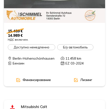
15.489 €
14.989 €
НДС включен.
Доступно немедленно
Б/у автомобиль
Berlin-Hohenschönhausen
11.458
km
Бензин
EZ 03-2024
Финансирование
Лизинг
Mitsubishi
Colt