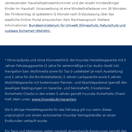
versteuernden Haushaltsjahreseinkommen und der Anzahl minderjähriger
Kinder im Haushalt. Voraussetzung ist eine Mindesthaltedauer von 36 Monaten.
Der Förderantrag ist spätestens 12 Monate nach Erstzulassung über das
staatliche Online-Portal einzureichen. Kein Rechtsanspruch. Weitere
Informationen:
Bundesministerium für Umwelt, Klimaschutz, Naturschutz und
nukleare Sicherheit (BMUKN).
* Ohne Aufpreis und ohne Kilometerlimit: die Hyundai Herstellergarantie mit 5
Jahren Fahrzeuggarantie (3 Jahre für serienmäßige s Car-Audio-Gerät inkl.
Navigation bzw. Multimedia sowie für Typ-2-Ladekabel (je nach Ausstattung)
und 2 Jahre für die Bordnetzbatterie), 5 Jahren Lackgarantie sowie 5 Jahren
Mobilitätsgarantie mit kostenlosem Pannen- und Abschleppdienst (gemäß den
jeweiligen Bedingungen im Garantie- und Serviceheft). 5 kostenlose
Sicherheits-Checks in den ersten 5 Jahren gemäß Hyundai Sicherheits-Check-
Heft. Mehr unter:
www.hyundai.de/garantien
Die 5-jährige Herstellergarantie für das Fahrzeug gilt nur, wenn dieses
ursprünglich von einem autorisierten Hyundai Vertragshändler an einen
Endkunden verkauft wurde.
Für Taxis und Mietwagen gelten generell abweichende Regelungen gemäß den