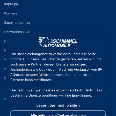
Карьера
Контакт
Защита данных
Настройки куки
Импринт
Условия ремонта автомобилей
Um unser Webangebot zu verbessern und diese Seite
optimal für unsere Besucher zu gestalten, setzen wir und
Условия продажи новых автомобилей
auch unsere Partner, dessen Dienste wir nutzen,
Условия продажи подержанных автомобилей
Technologien wie Cookies ein. Auch ein Austausch von IP-
Adressen unserer Webseitenbesucher mit unseren
Условия продажи запчастей
Partnern kann stattfinden.
Die Setzung einiger Cookies ist zwingend erforderlich. Für
bestimmte Dienste benötigen wir Ihre Einwilligung.
©
2026
CSB Schimmel Automobile GmbH. Все права защищены.
Lassen Sie mich wählen
Durch den Klick auf „Alle Cookies akzeptieren“, willigen Sie
(jederzeit für die Zukunft widerruflich) in alle
Alle optionalen Cookies ablehnen
Datenverarbeitungen (Setzung von Cookies und