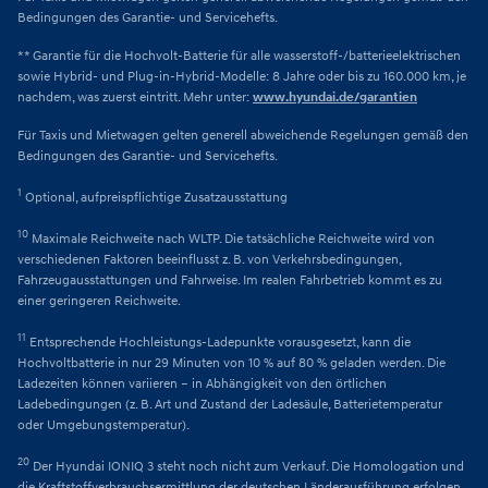
Bedingungen des Garantie- und Servicehefts.
** Garantie für die Hochvolt-Batterie für alle wasserstoff-/batterieelektrischen
sowie Hybrid- und Plug-in-Hybrid-Modelle: 8 Jahre oder bis zu 160.000 km, je
nachdem, was zuerst eintritt. Mehr unter:
www.hyundai.de/garantien
Für Taxis und Mietwagen gelten generell abweichende Regelungen gemäß den
Bedingungen des Garantie- und Servicehefts.
1
Optional, aufpreispflichtige Zusatzausstattung
10
Maximale Reichweite nach WLTP. Die tatsächliche Reichweite wird von
verschiedenen Faktoren beeinflusst z. B. von Verkehrsbedingungen,
Fahrzeugausstattungen und Fahrweise. Im realen Fahrbetrieb kommt es zu
einer geringeren Reichweite.
11
Entsprechende Hochleistungs-Ladepunkte vorausgesetzt, kann die
Hochvoltbatterie in nur 29 Minuten von 10 % auf 80 % geladen werden. Die
Ladezeiten können variieren – in Abhängigkeit von den örtlichen
Ladebedingungen (z. B. Art und Zustand der Ladesäule, Batterietemperatur
oder Umgebungstemperatur).
20
Der Hyundai IONIQ 3 steht noch nicht zum Verkauf. Die Homologation und
die Kraftstoffverbrauchsermittlung der deutschen Länderausführung erfolgen