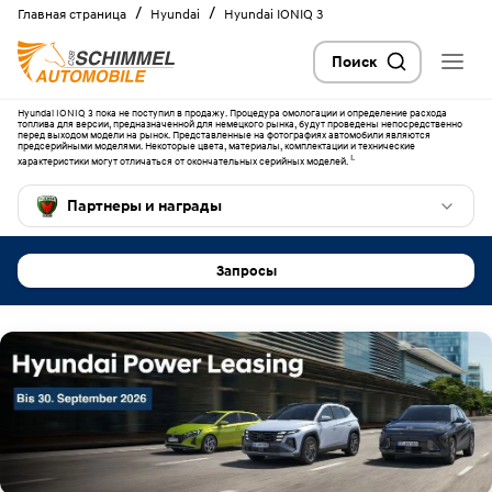
/
/
Главная страница
Hyundai
Hyundai IONIQ 3
Поиск
Hyundai IONIQ 3 пока не поступил в продажу. Процедура омологации и определение расхода
Hyundai IONIQ 3: полностью электрический
топлива для версии, предназначенной для немецкого рынка, будут проведены непосредственно
перед выходом модели на рынок. Представленные на фотографиях автомобили являются
предсерийными моделями. Некоторые цвета, материалы, комплектации и технические
городской кроссовер
I.
характеристики могут отличаться от окончательных серийных моделей.
Партнеры и награды
Запросы