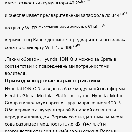
кВт·ч²⁰
имеет емкость аккумулятора 42,2
км¹⁰
и обеспечивает предварительный запас хода до 344
аккумулятором емкостью 61 кВт·ч²⁰
по циклу WLTP. С
версия Long Range достигает предварительного запаса
км¹⁰
хода по стандарту WLTP до 496
. Таким образом, Hyundai IONIQ 3 можно выбрать в
соответствии с повседневными потребностями
водителя.
Привод и ходовые характеристики
Hyundai IONIQ 3 создан на базе модульной платформы
Electric-Global Modular Platform группы Hyundai Motor
Group и использует архитектуру напряжением 400 В.
Обе версии с аккумуляторной батареей оснащены
передним приводом. Версия со стандартным запасом
хода развивает мощность 107,8 кВт (147 л. с.) и
разгоняется от 0 до 100 км/ч за 9,0 секунд. Версия