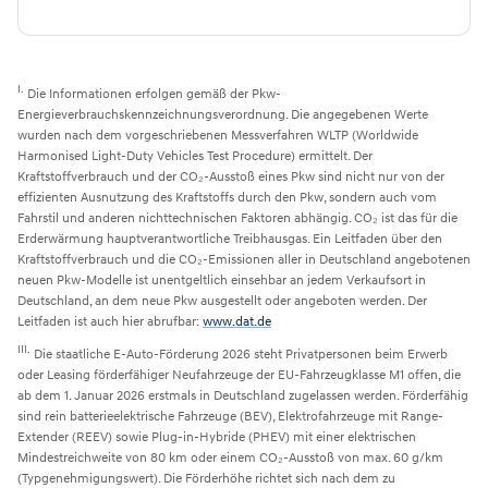
I.
Die Informationen erfolgen gemäß der Pkw-
Energieverbrauchskennzeichnungsverordnung. Die angegebenen Werte
wurden nach dem vorgeschriebenen Messverfahren WLTP (Worldwide
Harmonised Light-Duty Vehicles Test Procedure) ermittelt. Der
Kraftstoffverbrauch und der CO₂-Ausstoß eines Pkw sind nicht nur von der
effizienten Ausnutzung des Kraftstoffs durch den Pkw, sondern auch vom
Fahrstil und anderen nichttechnischen Faktoren abhängig. CO₂ ist das für die
Erderwärmung hauptverantwortliche Treibhausgas. Ein Leitfaden über den
Kraftstoffverbrauch und die CO₂-Emissionen aller in Deutschland angebotenen
neuen Pkw-Modelle ist unentgeltlich einsehbar an jedem Verkaufsort in
Deutschland, an dem neue Pkw ausgestellt oder angeboten werden. Der
Leitfaden ist auch hier abrufbar:
www.dat.de
III.
Die staatliche E-Auto-Förderung 2026 steht Privatpersonen beim Erwerb
oder Leasing förderfähiger Neufahrzeuge der EU-Fahrzeugklasse M1 offen, die
ab dem 1. Januar 2026 erstmals in Deutschland zugelassen werden. Förderfähig
sind rein batterieelektrische Fahrzeuge (BEV), Elektrofahrzeuge mit Range-
Extender (REEV) sowie Plug-in-Hybride (PHEV) mit einer elektrischen
Mindestreichweite von 80 km oder einem CO₂-Ausstoß von max. 60 g/km
(Typgenehmigungswert). Die Förderhöhe richtet sich nach dem zu