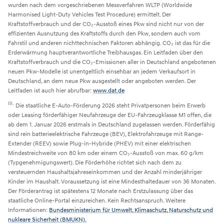
wurden nach dem vorgeschriebenen Messverfahren WLTP (Worldwide
Harmonised Light-Duty Vehicles Test Procedure) ermittelt. Der
Kraftstoffverbrauch und der CO₂-Ausstoß eines Pkw sind nicht nur von der
effizienten Ausnutzung des Kraftstoffs durch den Pkw, sondern auch vom
Fahrstil und anderen nichttechnischen Faktoren abhängig. CO₂ ist das für die
Erderwärmung hauptverantwortliche Treibhausgas. Ein Leitfaden über den
Kraftstoffverbrauch und die CO₂-Emissionen aller in Deutschland angebotenen
neuen Pkw-Modelle ist unentgeltlich einsehbar an jedem Verkaufsort in
Deutschland, an dem neue Pkw ausgestellt oder angeboten werden. Der
Leitfaden ist auch hier abrufbar:
www.dat.de
III.
Die staatliche E-Auto-Förderung 2026 steht Privatpersonen beim Erwerb
oder Leasing förderfähiger Neufahrzeuge der EU-Fahrzeugklasse M1 offen, die
ab dem 1. Januar 2026 erstmals in Deutschland zugelassen werden. Förderfähig
sind rein batterieelektrische Fahrzeuge (BEV), Elektrofahrzeuge mit Range-
Extender (REEV) sowie Plug-in-Hybride (PHEV) mit einer elektrischen
Mindestreichweite von 80 km oder einem CO₂-Ausstoß von max. 60 g/km
(Typgenehmigungswert). Die Förderhöhe richtet sich nach dem zu
versteuernden Haushaltsjahreseinkommen und der Anzahl minderjähriger
Kinder im Haushalt. Voraussetzung ist eine Mindesthaltedauer von 36 Monaten.
Der Förderantrag ist spätestens 12 Monate nach Erstzulassung über das
staatliche Online-Portal einzureichen. Kein Rechtsanspruch. Weitere
Informationen:
Bundesministerium für Umwelt, Klimaschutz, Naturschutz und
nukleare Sicherheit (BMUKN).