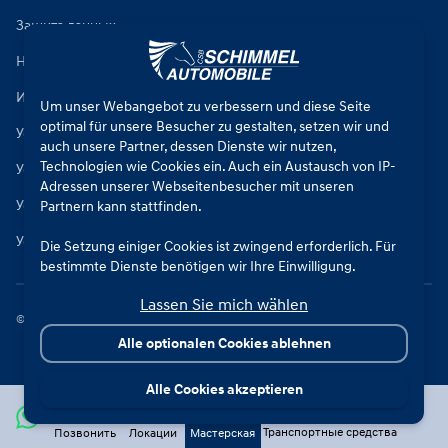
Защита данных
Настройки куки
Импринт
Um unser Webangebot zu verbessern und diese Seite
optimal für unsere Besucher zu gestalten, setzen wir und
Условия ремонта автомобилей
auch unsere Partner, dessen Dienste wir nutzen,
Technologien wie Cookies ein. Auch ein Austausch von IP-
Условия продажи новых автомобилей
Adressen unserer Webseitenbesucher mit unseren
Условия продажи подержанных автомобилей
Partnern kann stattfinden.
Условия продажи запчастей
Die Setzung einiger Cookies ist zwingend erforderlich. Für
bestimmte Dienste benötigen wir Ihre Einwilligung.
Lassen Sie mich wählen
Durch den Klick auf „Alle Cookies akzeptieren“, willigen Sie
©
2026
CSB Schimmel Automobile GmbH. Все права защищены.
(jederzeit für die Zukunft widerruflich) in alle
Alle optionalen Cookies ablehnen
Datenverarbeitungen (Setzung von Cookies und
Übermittlung der IP-Adresse an Partner) ein.
Alle Cookies akzeptieren
Durch den Klick „ Alle optionalen Cookies ablehnen“ werden
alle nicht zwingend notwendigen Cookies nicht gesetzt und
Транспортные средства
Позвонить
Локации
Мастерская
Verbindungen unterbunden. Die Nutzung unserer