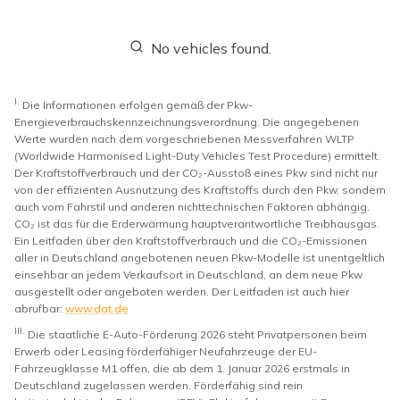
No vehicles found.
I.
Die Informationen erfolgen gemäß der Pkw-
Energieverbrauchskennzeichnungsverordnung. Die angegebenen
Werte wurden nach dem vorgeschriebenen Messverfahren WLTP
(Worldwide Harmonised Light-Duty Vehicles Test Procedure) ermittelt.
Der Kraftstoffverbrauch und der CO₂-Ausstoß eines Pkw sind nicht nur
von der effizienten Ausnutzung des Kraftstoffs durch den Pkw, sondern
auch vom Fahrstil und anderen nichttechnischen Faktoren abhängig.
CO₂ ist das für die Erderwärmung hauptverantwortliche Treibhausgas.
Ein Leitfaden über den Kraftstoffverbrauch und die CO₂-Emissionen
aller in Deutschland angebotenen neuen Pkw-Modelle ist unentgeltlich
einsehbar an jedem Verkaufsort in Deutschland, an dem neue Pkw
ausgestellt oder angeboten werden. Der Leitfaden ist auch hier
abrufbar:
www.dat.de
III.
Die staatliche E-Auto-Förderung 2026 steht Privatpersonen beim
Erwerb oder Leasing förderfähiger Neufahrzeuge der EU-
Fahrzeugklasse M1 offen, die ab dem 1. Januar 2026 erstmals in
Deutschland zugelassen werden. Förderfähig sind rein