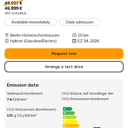
49.997 €
46.899 €
VAT included.
Available immediately
Daily admission
Berlin-Hohenschönhausen
10
km
Hybrid
(Gasoline/Electric)
EZ 04-2026
Request now
Arrange a test drive
Emission data
Verbrauch kombiniert:
CO2-Klasse auf Grundlage der
CO2-Emissionen kombiniert:
I.
7.6
l/100 km
CO2-Emissionen (kombiniert):
I.
172
g CO
/100 km
2