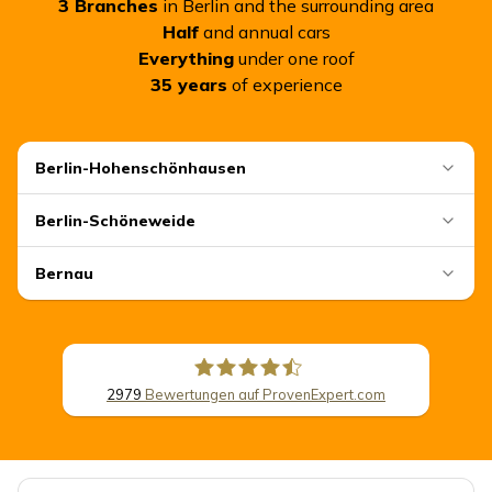
3
Branches
in Berlin and the surrounding area
Half
and annual cars
Everything
under one roof
35
years
of experience
Berlin-Hohenschönhausen
Berlin-Schöneweide
Bernau
2979
Bewertungen auf ProvenExpert.com
CSB Schimmel Automobile GmbH