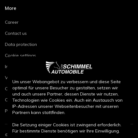
More
Career
Contact us
Data protection
Cookie settings
Imprint
Vehicle repair conditions
Um unser Webangebot zu verbessern und diese Seite
optimal für unsere Besucher zu gestalten, setzen wir
Conditions of sale for new cars
und auch unsere Partner, dessen Dienste wir nutzen,
Conditions of sale for used cars
Technologien wie Cookies ein. Auch ein Austausch von
IP-Adressen unserer Webseitenbesucher mit unseren
Parts sales conditions
Partnern kann stattfinden.
Die Setzung einiger Cookies ist zwingend erforderlich.
Für bestimmte Dienste benötigen wir Ihre Einwilligung.
©
2026
CSB Schimmel Automobile GmbH. All rights reserved.