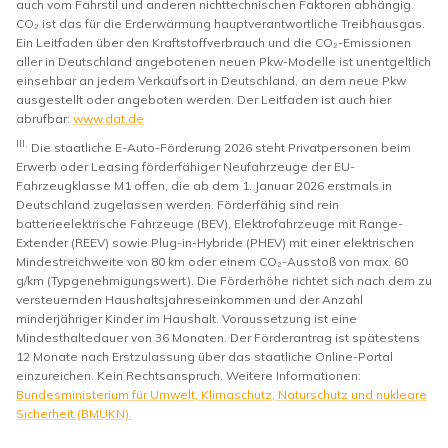
auch vom Fahrstil und anderen nichttechnischen Faktoren abhängig.
CO₂ ist das für die Erderwärmung hauptverantwortliche Treibhausgas.
Ein Leitfaden über den Kraftstoffverbrauch und die CO₂-Emissionen
aller in Deutschland angebotenen neuen Pkw-Modelle ist unentgeltlich
einsehbar an jedem Verkaufsort in Deutschland, an dem neue Pkw
ausgestellt oder angeboten werden. Der Leitfaden ist auch hier
abrufbar:
www.dat.de
III.
Die staatliche E-Auto-Förderung 2026 steht Privatpersonen beim
Erwerb oder Leasing förderfähiger Neufahrzeuge der EU-
Fahrzeugklasse M1 offen, die ab dem 1. Januar 2026 erstmals in
Deutschland zugelassen werden. Förderfähig sind rein
batterieelektrische Fahrzeuge (BEV), Elektrofahrzeuge mit Range-
Extender (REEV) sowie Plug-in-Hybride (PHEV) mit einer elektrischen
Mindestreichweite von 80 km oder einem CO₂-Ausstoß von max. 60
g/km (Typgenehmigungswert). Die Förderhöhe richtet sich nach dem zu
versteuernden Haushaltsjahreseinkommen und der Anzahl
minderjähriger Kinder im Haushalt. Voraussetzung ist eine
Mindesthaltedauer von 36 Monaten. Der Förderantrag ist spätestens
12 Monate nach Erstzulassung über das staatliche Online-Portal
einzureichen. Kein Rechtsanspruch. Weitere Informationen:
Bundesministerium für Umwelt, Klimaschutz, Naturschutz und nukleare
Sicherheit (BMUKN).