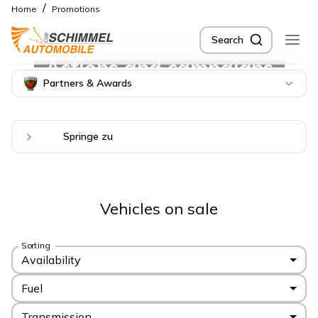
/
Home
Promotions
Search
Actions and campaigns
Partners & Awards
Springe zu
Vehicles on sale
Sorting
Availability
Fuel
Transmission