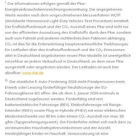
I.
Die Informationen erfolgen gemäß der Pkw-
Energieverbrauchskennzeichnungsverordnung. Die angegebenen
Werte wurden nach dem vorgeschriebenen Messverfahren WLTP
(Worldwide Harmonised Light-Duty Vehicles Test Procedure) ermittelt.
Der Kraftstoffverbrauch und der CO₂-Ausstoß eines Pkw sind nicht nur
von der effizienten Ausnutzung des Kraftstoffs durch den Pkw, sondern
auch vom Fahrstil und anderen nichttechnischen Faktoren abhängig.
CO₂ ist das für die Erderwärmung hauptverantwortliche Treibhausgas.
Ein Leitfaden über den Kraftstoffverbrauch und die CO₂-Emissionen
aller in Deutschland angebotenen neuen Pkw-Modelle ist unentgeltlich
einsehbar an jedem Verkaufsort in Deutschland, an dem neue Pkw
ausgestellt oder angeboten werden. Der Leitfaden ist auch hier
abrufbar:
www.dat.de
III.
Die staatliche E-Auto-Förderung 2026 steht Privatpersonen beim
Erwerb oder Leasing förderfähiger Neufahrzeuge der EU-
Fahrzeugklasse M1 offen, die ab dem 1. Januar 2026 erstmals in
Deutschland zugelassen werden. Förderfähig sind rein
batterieelektrische Fahrzeuge (BEV), Elektrofahrzeuge mit Range-
Extender (REEV) sowie Plug-in-Hybride (PHEV) mit einer elektrischen
Mindestreichweite von 80 km oder einem CO₂-Ausstoß von max. 60
g/km (Typgenehmigungswert). Die Förderhöhe richtet sich nach dem zu
versteuernden Haushaltsjahreseinkommen und der Anzahl
minderjähriger Kinder im Haushalt. Voraussetzung ist eine