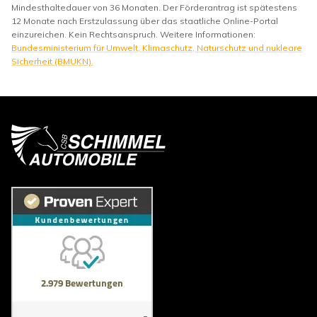
Mindesthaltedauer von 36 Monaten. Der Förderantrag ist spätestens
12 Monate nach Erstzulassung über das staatliche Online-Portal
einzureichen. Kein Rechtsanspruch. Weitere Informationen:
Bundesministerium für Umwelt, Klimaschutz, Naturschutz und nukleare
Sicherheit (BMUKN).