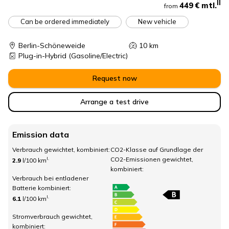
II
449 €
mtl.
from
Can be ordered immediately
New vehicle
Berlin-Schöneweide
10
km
Plug-in-Hybrid
(Gasoline/Electric)
Request now
Arrange a test drive
Emission data
Verbrauch gewichtet, kombiniert:
CO2-Klasse auf Grundlage der
CO2-Emissionen gewichtet,
I.
2.9
l/100 km
kombiniert:
Verbrauch bei entladener
Batterie kombiniert:
I.
6.1
l/100 km
Stromverbrauch gewichtet,
kombiniert: