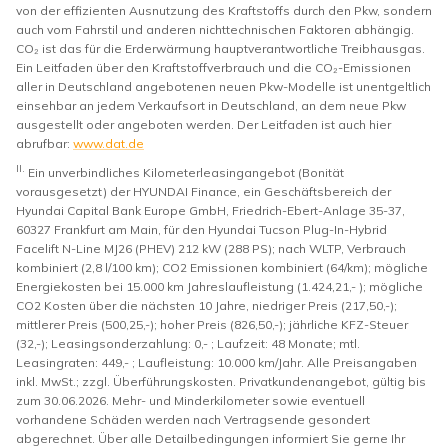
von der effizienten Ausnutzung des Kraftstoffs durch den Pkw, sondern
auch vom Fahrstil und anderen nichttechnischen Faktoren abhängig.
CO₂ ist das für die Erderwärmung hauptverantwortliche Treibhausgas.
Ein Leitfaden über den Kraftstoffverbrauch und die CO₂-Emissionen
aller in Deutschland angebotenen neuen Pkw-Modelle ist unentgeltlich
einsehbar an jedem Verkaufsort in Deutschland, an dem neue Pkw
ausgestellt oder angeboten werden. Der Leitfaden ist auch hier
abrufbar:
www.dat.de
II.
Ein unverbindliches Kilometerleasingangebot (Bonität
vorausgesetzt) der HYUNDAI Finance, ein Geschäftsbereich der
Hyundai Capital Bank Europe GmbH, Friedrich-Ebert-Anlage 35-37,
60327 Frankfurt am Main, für den Hyundai Tucson Plug-In-Hybrid
Facelift N-Line MJ26 (PHEV) 212 kW (288 PS); nach WLTP, Verbrauch
kombiniert (2,8 l/100 km); CO2 Emissionen kombiniert (64/km); mögliche
Energiekosten bei 15.000 km Jahreslaufleistung (1.424,21,- ); mögliche
CO2 Kosten über die nächsten 10 Jahre, niedriger Preis (217,50,-);
mittlerer Preis (500,25,-); hoher Preis (826,50,-); jährliche KFZ-Steuer
(32,-); Leasingsonderzahlung: 0,- ; Laufzeit: 48 Monate; mtl.
Leasingraten: 449,- ; Laufleistung: 10.000 km/Jahr. Alle Preisangaben
inkl. MwSt.; zzgl. Überführungskosten. Privatkundenangebot, gültig bis
zum 30.06.2026. Mehr- und Minderkilometer sowie eventuell
vorhandene Schäden werden nach Vertragsende gesondert
abgerechnet. Über alle Detailbedingungen informiert Sie gerne Ihr