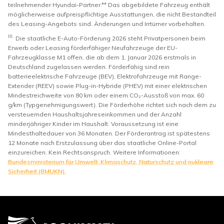
teilnehmender Hyundai-Partner.** Das abgebildete Fahrzeug enthält
möglicherweise aufpreispflichtige Ausstattungen, die nicht Bestandteil
des Leasing-Angebots sind. Änderungen und Irrtümer vorbehalten.
III.
Die staatliche E-Auto-Förderung 2026 steht Privatpersonen beim
Erwerb oder Leasing förderfähiger Neufahrzeuge der EU-
Fahrzeugklasse M1 offen, die ab dem 1. Januar 2026 erstmals in
Deutschland zugelassen werden. Förderfähig sind rein
batterieelektrische Fahrzeuge (BEV), Elektrofahrzeuge mit Range-
Extender (REEV) sowie Plug-in-Hybride (PHEV) mit einer elektrischen
Mindestreichweite von 80 km oder einem CO₂-Ausstoß von max. 60
g/km (Typgenehmigungswert). Die Förderhöhe richtet sich nach dem zu
versteuernden Haushaltsjahreseinkommen und der Anzahl
minderjähriger Kinder im Haushalt. Voraussetzung ist eine
Mindesthaltedauer von 36 Monaten. Der Förderantrag ist spätestens
12 Monate nach Erstzulassung über das staatliche Online-Portal
einzureichen. Kein Rechtsanspruch. Weitere Informationen:
Bundesministerium für Umwelt, Klimaschutz, Naturschutz und nukleare
Sicherheit (BMUKN).