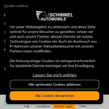
Cookie settings
Imprint
Vehicle repair conditions
Um unser Webangebot zu verbessern und diese Seite
optimal für unsere Besucher zu gestalten, setzen wir
Conditions of sale for new cars
und auch unsere Partner, dessen Dienste wir nutzen,
Conditions of sale for used cars
Technologien wie Cookies ein. Auch ein Austausch von
IP-Adressen unserer Webseitenbesucher mit unseren
Parts sales conditions
Partnern kann stattfinden.
Die Setzung einiger Cookies ist zwingend erforderlich.
Für bestimmte Dienste benötigen wir Ihre Einwilligung.
©
2026
CSB Schimmel Automobile GmbH. All rights reserved.
Lassen Sie mich wählen
Durch den Klick auf „Alle Cookies akzeptieren“, willigen
Sie (jederzeit für die Zukunft widerruflich) in alle
Alle optionalen Cookies ablehnen
Datenverarbeitungen (Setzung von Cookies und
Übermittlung der IP-Adresse an Partner) ein.
Alle Cookies akzeptieren
Durch den Klick „ Alle optionalen Cookies ablehnen“
werden alle nicht zwingend notwendigen Cookies nicht
Cars
Call
Locations
Service appt.