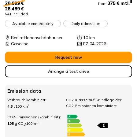
II
375 €
mtl.
28.899 €
from
28.489 €
VAT included.
Available immediately
Daily admission
Berlin-Hohenschönhausen
10
km
Gasoline
EZ 04-2026
Request now
Arrange a test drive
Emission data
Verbrauch kombiniert:
CO2-Klasse auf Grundlage der
CO2-Emissionen kombiniert:
I.
4.6
l/100 km
CO2-Emissionen (kombiniert):
I.
105
g CO
/100 km
2