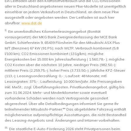
Ein Leitfaden über den Kraftstoffverbrauch und die CO₂-Emissionen
aller in Deutschland angebotenen neuen Pkw-Modelle ist unentgeltlich
einsehbar an jedem Verkaufsort in Deutschland, an dem neue Pkw
ausgestellt oder angeboten werden. Der Leitfaden ist auch hier
abrufbar:
www.dat.de
II.
Ein unverbindliches Kilometerleasingangebot (Bonität
vorausgesetzt) der MKG Bank Zweigniederlassung der MCE Bank
GmbH, Schieferstein 9, 65439 Flörsheim für den Mitsubishi ASX Plus
M/T (Benziner) 67 kW (91 PS); nach WLTP, Verbrauch kombiniert (5,8
l/100 km); CO2 Emissionen kombiniert (131g/km); mögliche
Energiekosten bei 15.000 km Jahreslaufleistung ( 1.560,78,- ); mögliche
CO2 Kosten über die nächsten 10 Jahre, niedriger Preis (982,50,-);
mittlerer Preis (2.259,75,-); hoher Preis (3.733,50,-); jährliche KFZ-Steuer
(113,-); Leasingsonderzahlung: 0,- ; Laufzeit: 48 Monate; mtl.
Leasingraten: 375,- ; Laufleistung: 10.000 km/Jahr. Alle Preisangaben
inkl. MwSt.; zzgl. Überführungskosten. Privatkundenangebot, gültig bis
zum 31.06.2024. Mehr- und Minderkilometer sowie eventuell
vorhandene Schäden werden nach Vertragsende gesondert
abgerechnet. Über alle Detailbedingungen informiert Sie gerne Ihr
teilnehmender Mitsubishi-Partner.** Das abgebildete Fahrzeug enthält
möglicherweise aufpreispflichtige Ausstattungen, die nicht Bestandteil
des Leasing-Angebots sind. Änderungen und Irrtümer vorbehalten.
III.
Die staatliche E-Auto-Förderung 2026 steht Privatpersonen beim