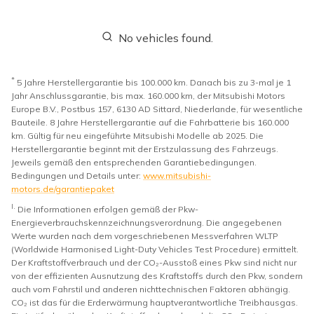
No vehicles found.
*
5 Jahre Herstellergarantie bis 100.000 km. Danach bis zu 3-mal je 1
Jahr Anschlussgarantie, bis max. 160.000 km, der Mitsubishi Motors
Europe B.V., Postbus 157, 6130 AD Sittard, Niederlande, für wesentliche
Bauteile. 8 Jahre Herstellergarantie auf die Fahrbatterie bis 160.000
km. Gültig für neu eingeführte Mitsubishi Modelle ab 2025. Die
Herstellergarantie beginnt mit der Erstzulassung des Fahrzeugs.
Jeweils gemäß den entsprechenden Garantiebedingungen.
Bedingungen und Details unter:
www.mitsubishi-
motors.de/garantiepaket
I.
Die Informationen erfolgen gemäß der Pkw-
Energieverbrauchskennzeichnungsverordnung. Die angegebenen
Werte wurden nach dem vorgeschriebenen Messverfahren WLTP
(Worldwide Harmonised Light-Duty Vehicles Test Procedure) ermittelt.
Der Kraftstoffverbrauch und der CO₂-Ausstoß eines Pkw sind nicht nur
von der effizienten Ausnutzung des Kraftstoffs durch den Pkw, sondern
auch vom Fahrstil und anderen nichttechnischen Faktoren abhängig.
CO₂ ist das für die Erderwärmung hauptverantwortliche Treibhausgas.