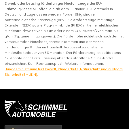
Erwerb oder Leasing förderfähiger Neufahrzeuge der EU-
Fahrzeugklasse M1 offen, die ab dem 1. Januar 2026 erstmals in
Deutschland zugelassen werden. Förderfähig sind rein
batterieelektrische Fahrzeuge (BEV), Elektrofahrzeuge mit Range-
Extender (REEV) sowie Plug-in-Hybride (PHEV) mit einer elektrischen
Mindestreichweite von 80 km oder einem CO₂-Ausstoß von max. 60
g/km (Typgenehmigungswert). Die Förderhöhe richtet sich nach dem zu
versteuernden Haushaltsjahreseinkommen und der Anzahl
minderjähriger Kinder im Haushalt. Voraussetzung ist eine
Mindesthaltedauer von 36 Monaten. Der Förderantrag ist spätestens
12 Monate nach Erstzulassung über das staatliche Online-Portal
einzureichen. Kein Rechtsanspruch. Weitere Informationen:
Bundesministerium für Umwelt, Klimaschutz, Naturschutz und nukleare
Sicherheit (BMUKN).