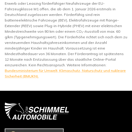
Erwerb oder Leasing förderfähiger Neufahrzeuge der EU-
Fahrzeugklasse M1 offen, die ab dem 1. Januar 2026 erstmals in
Deutschland zugelassen werden. Förderfähig sind rein
batterieelektrische Fahrzeuge (BEV), Elektrofahrzeuge mit Range-
Extender (REEV) sowie Plug-in-Hybride (PHEV) mit einer elektrischen
Mindestreichweite von 80 km oder einem CO₂-Ausstoß von max. 60
g/km (Typgenehmigungswert). Die Förderhöhe richtet sich nach dem zu
versteuernden Haushaltsjahreseinkommen und der Anzahl
minderjähriger Kinder im Haushalt. Voraussetzung ist eine
Mindesthaltedauer von 36 Monaten. Der Förderantrag ist spätestens
12 Monate nach Erstzulassung über das staatliche Online-Portal
einzureichen. Kein Rechtsanspruch. Weitere Informationen:
Bundesministerium für Umwelt, Klimaschutz, Naturschutz und nukleare
Sicherheit (BMUKN).