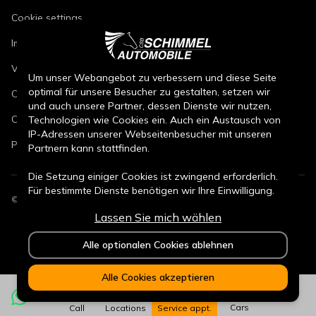
Cookie settings
Imprint
Vehicle repair conditions
Um unser Webangebot zu verbessern und diese Seite
optimal für unsere Besucher zu gestalten, setzen wir
Conditions of sale for new cars
und auch unsere Partner, dessen Dienste wir nutzen,
Conditions of sale for used cars
Technologien wie Cookies ein. Auch ein Austausch von
IP-Adressen unserer Webseitenbesucher mit unseren
Parts sales conditions
Partnern kann stattfinden.
Die Setzung einiger Cookies ist zwingend erforderlich.
Für bestimmte Dienste benötigen wir Ihre Einwilligung.
©
2026
CSB Schimmel Automobile GmbH. All rights reserved.
Lassen Sie mich wählen
Durch den Klick auf „Alle Cookies akzeptieren“, willigen
Sie (jederzeit für die Zukunft widerruflich) in alle
Alle optionalen Cookies ablehnen
Datenverarbeitungen (Setzung von Cookies und
Übermittlung der IP-Adresse an Partner) ein.
Alle Cookies akzeptieren
Durch den Klick „ Alle optionalen Cookies ablehnen“
werden alle nicht zwingend notwendigen Cookies nicht
Cars
Call
Locations
Service appt.