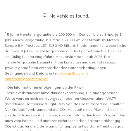
No vehicles found.
*
5 Jahre Herstellergarantie bis 100.000 km. Danach bis zu 3-mal je 1
Jahr Anschlussgarantie, bis max. 160.000 km, der Mitsubishi Motors
Europe B.V., Postbus 157, 6130 AD Sittard, Niederlande, für wesentliche
Bauteile. 8 Jahre Herstellergarantie auf die Fahrbatterie bis 160.000
km. Gültig für neu eingeführte Mitsubishi Modelle ab 2025. Die
Herstellergarantie beginnt mit der Erstzulassung des Fahrzeugs.
Jeweils gemäß den entsprechenden Garantiebedingungen.
Bedingungen und Details unter:
www.mitsubishi-
motors.de/garantiepaket
I.
Die Informationen erfolgen gemäß der Pkw-
Energieverbrauchskennzeichnungsverordnung. Die angegebenen
Werte wurden nach dem vorgeschriebenen Messverfahren WLTP
(Worldwide Harmonised Light-Duty Vehicles Test Procedure) ermittelt.
Der Kraftstoffverbrauch und der CO₂-Ausstoß eines Pkw sind nicht nur
von der effizienten Ausnutzung des Kraftstoffs durch den Pkw, sondern
auch vom Fahrstil und anderen nichttechnischen Faktoren abhängig.
CO₂ ist das für die Erderwärmung hauptverantwortliche Treibhausgas.