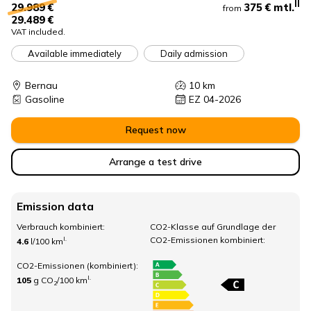
II
375 €
mtl.
29.989 €
from
29.489 €
VAT included.
Available immediately
Daily admission
Bernau
10
km
Gasoline
EZ 04-2026
Request now
Arrange a test drive
Emission data
Verbrauch kombiniert:
CO2-Klasse auf Grundlage der
CO2-Emissionen kombiniert:
I.
4.6
l/100 km
CO2-Emissionen (kombiniert):
I.
105
g CO
/100 km
2