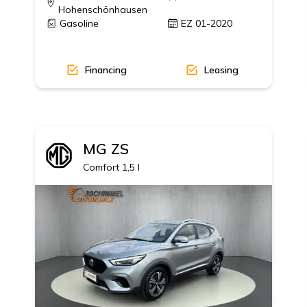
Hohenschönhausen
Gasoline
EZ 01-2020
Financing
Leasing
MG
ZS
AGE, 19' Alu MY18
Comfort 1,5 l