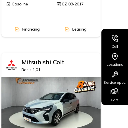
Gasoline
EZ 08-2017
Financing
Leasing
Call
Mitsubishi
Colt
Locations
Basis 1,0 l
Service appt.
Cars