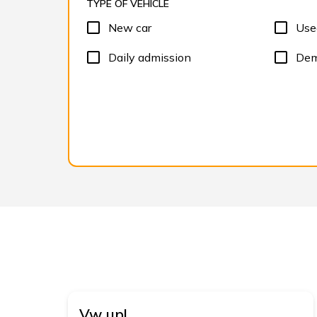
TYPE OF VEHICLE
New car
Use
Daily admission
Dem
Vw
up!