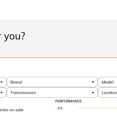
r you?
Brand
Model
Transmission
Locatio
PERFORMANCE
- PS
cles on sale