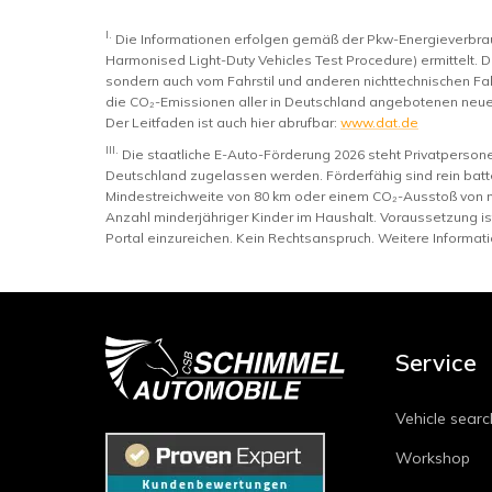
I.
Die Informationen erfolgen gemäß der Pkw-Energieverb
Harmonised Light-Duty Vehicles Test Procedure) ermittelt. D
sondern auch vom Fahrstil und anderen nichttechnischen Fak
die CO₂-Emissionen aller in Deutschland angebotenen neue
Der Leitfaden ist auch hier abrufbar:
www.dat.de
III.
Die staatliche E-Auto-Förderung 2026 steht Privatperso
Deutschland zugelassen werden. Förderfähig sind rein batte
Mindestreichweite von 80 km oder einem CO₂-Ausstoß von 
Anzahl minderjähriger Kinder im Haushalt. Voraussetzung i
Portal einzureichen. Kein Rechtsanspruch. Weitere Informat
Service
Vehicle searc
Workshop