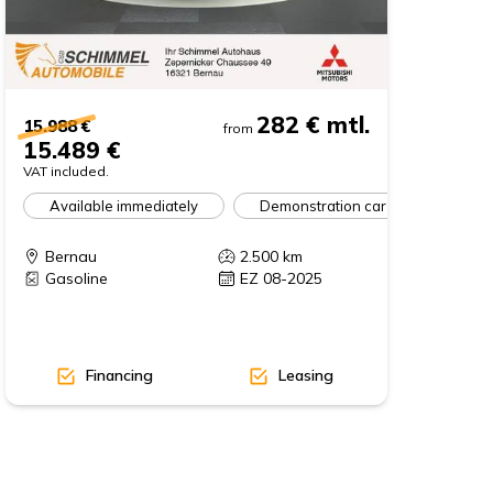
282 €
mtl.
15.988 €
from
15.489 €
VAT included.
Available immediately
Demonstration car
Bernau
2.500
km
Gasoline
EZ 08-2025
Financing
Leasing