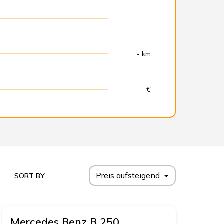
-
- km
- €
Preis aufsteigend
SORT BY
Mercedes Benz
B 250