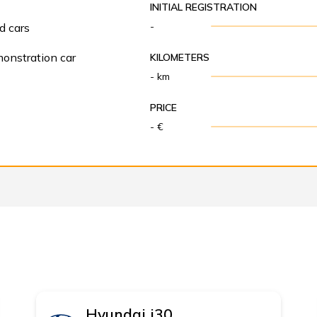
INITIAL REGISTRATION
-
d cars
onstration car
KILOMETERS
- km
PRICE
- €
Hyundai
i30