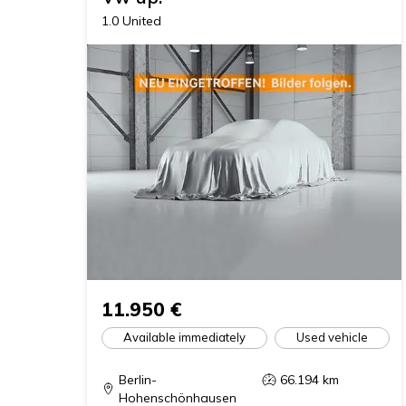
1.0 United
11.950 €
Available immediately
Used vehicle
Berlin-
66.194
km
Hohenschönhausen