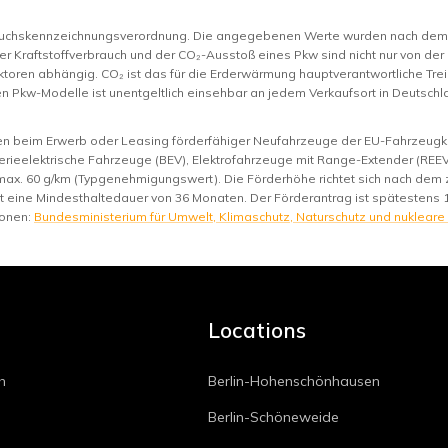
rauchskennzeichnungsverordnung. Die angegebenen Werte wurden nach de
er Kraftstoffverbrauch und der CO₂-Ausstoß eines Pkw sind nicht nur von der
toren abhängig. CO₂ ist das für die Erderwärmung hauptverantwortliche Trei
n Pkw-Modelle ist unentgeltlich einsehbar an jedem Verkaufsort in Deutsc
nen beim Erwerb oder Leasing förderfähiger Neufahrzeuge der EU-Fahrzeugkl
rieelektrische Fahrzeuge (BEV), Elektrofahrzeuge mit Range-Extender (REEV)
max. 60 g/km (Typgenehmigungswert). Die Förderhöhe richtet sich nach de
st eine Mindesthaltedauer von 36 Monaten. Der Förderantrag ist spätestens 
ionen:
Bundesministerium für Umwelt, Klimaschutz, Naturschutz und nukleare
Locations
h
Berlin-Hohenschönhausen
Berlin-Schöneweide