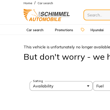
/
Home
Car search
Car search
Promotions
Hyundai
This vehicle is unfortunately no longer available
But don't worry - we h
Sorting
Availability
Fuel