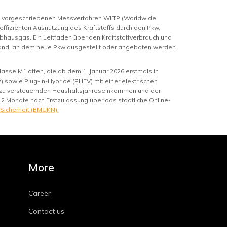
m vorgeschriebenen Messverfahren WLTP (Worldwide
 effizienten Ausnutzung des Kraftstoffs durch den Pkw,
bhausgas. Ein Leitfaden über den Kraftstoffverbrauch und
hland, an dem neue Pkw ausgestellt oder angeboten werden.
asse M1 offen, die ab dem 1. Januar 2026 erstmals in
 sowie Plug-in-Hybride (PHEV) mit einer elektrischen
m zu versteuernden Haushaltsjahreseinkommen und der
12 Monate nach Erstzulassung über das staatliche Online-
 Sicherheit (BMUKN).
More
Career
Contact us