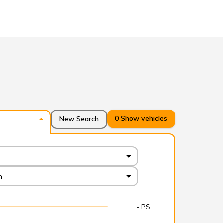
0
Show vehicles
New Search
n
- PS