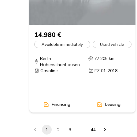
14.980 €
Available immediately
Used vehicle
Berlin-
77.205
km
Hohenschönhausen
Gasoline
EZ 01-2018
Financing
Leasing
1
2
3
…
44