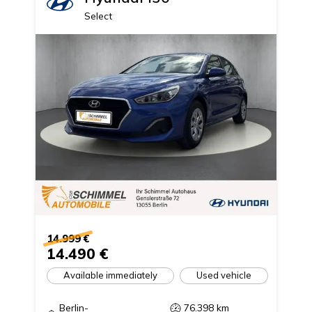
Select
14.999 €
14.490 €
Available immediately
Used vehicle
Berlin-
76.398
km