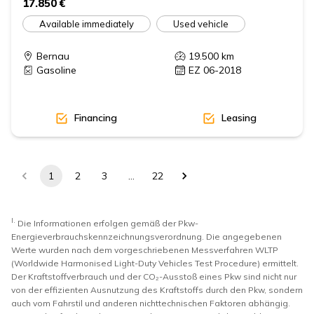
17.850 €
Available immediately
Used vehicle
Bernau
19.500
km
Gasoline
EZ 06-2018
Financing
Leasing
1
2
3
…
22
I.
Die Informationen erfolgen gemäß der Pkw-
Energieverbrauchskennzeichnungsverordnung. Die angegebenen
Werte wurden nach dem vorgeschriebenen Messverfahren WLTP
(Worldwide Harmonised Light-Duty Vehicles Test Procedure) ermittelt.
Der Kraftstoffverbrauch und der CO₂-Ausstoß eines Pkw sind nicht nur
von der effizienten Ausnutzung des Kraftstoffs durch den Pkw, sondern
auch vom Fahrstil und anderen nichttechnischen Faktoren abhängig.