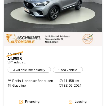
15.489 €
14.989 €
VAT included.
Available immediately
Used vehicle
Berlin-Hohenschönhausen
11.458
km
Gasoline
EZ 03-2024
Financing
Leasing