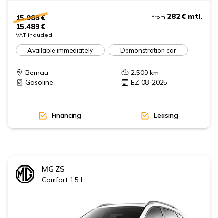
282 €
mtl.
15.988 €
from
15.489 €
VAT included.
Available immediately
Demonstration car
Bernau
2.500
km
Gasoline
EZ 08-2025
Financing
Leasing
MG
ZS
Comfort 1,5 l