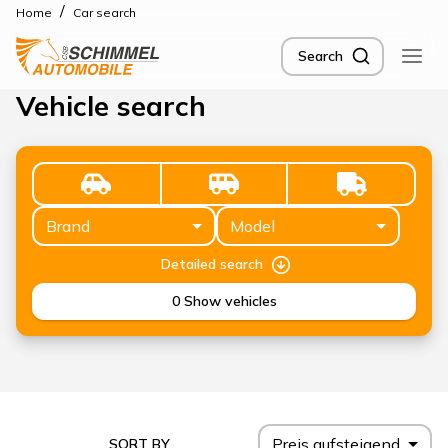
/
Home
Car search
Search
Vehicle search
Brand
Model
Detailed search
0
Show vehicles
Preis aufsteigend
SORT BY