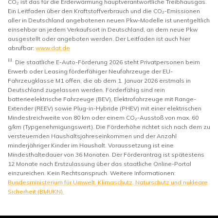
CO₂ ist das für die Erderwärmung hauptverantwortliche Treibhausgas.
Ein Leitfaden über den Kraftstoffverbrauch und die CO₂-Emissionen
aller in Deutschland angebotenen neuen Pkw-Modelle ist unentgeltlich
einsehbar an jedem Verkaufsort in Deutschland, an dem neue Pkw
ausgestellt oder angeboten werden. Der Leitfaden ist auch hier
abrufbar:
www.dat.de
III.
Die staatliche E-Auto-Förderung 2026 steht Privatpersonen beim
Erwerb oder Leasing förderfähiger Neufahrzeuge der EU-
Fahrzeugklasse M1 offen, die ab dem 1. Januar 2026 erstmals in
Deutschland zugelassen werden. Förderfähig sind rein
batterieelektrische Fahrzeuge (BEV), Elektrofahrzeuge mit Range-
Extender (REEV) sowie Plug-in-Hybride (PHEV) mit einer elektrischen
Mindestreichweite von 80 km oder einem CO₂-Ausstoß von max. 60
g/km (Typgenehmigungswert). Die Förderhöhe richtet sich nach dem zu
versteuernden Haushaltsjahreseinkommen und der Anzahl
minderjähriger Kinder im Haushalt. Voraussetzung ist eine
Mindesthaltedauer von 36 Monaten. Der Förderantrag ist spätestens
12 Monate nach Erstzulassung über das staatliche Online-Portal
einzureichen. Kein Rechtsanspruch. Weitere Informationen:
Bundesministerium für Umwelt, Klimaschutz, Naturschutz und nukleare
Sicherheit (BMUKN).