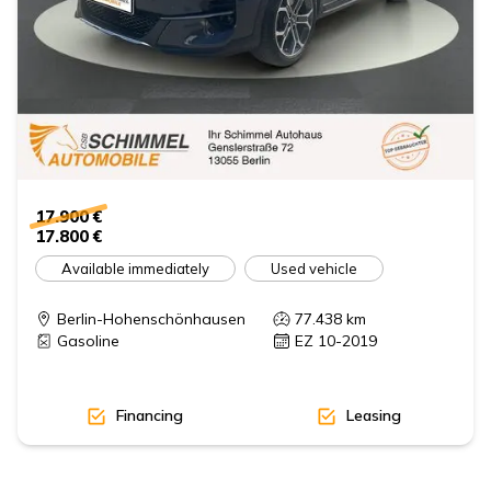
17.900 €
17.800 €
Available immediately
Used vehicle
Berlin-Hohenschönhausen
77.438
km
Gasoline
EZ 10-2019
Financing
Leasing