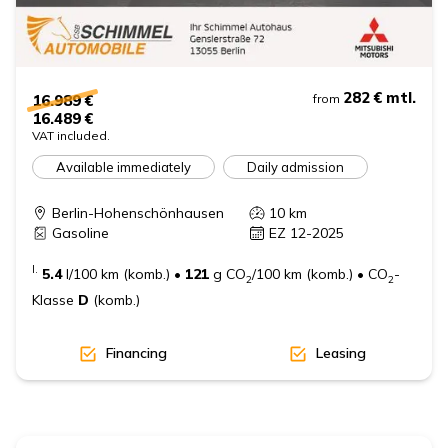
282 €
mtl.
16.989 €
from
16.489 €
VAT included.
Available immediately
Daily admission
Berlin-Hohenschönhausen
10
km
Gasoline
EZ 12-2025
I.
5.4
l/100 km (komb.)
•
121
g CO
/100 km (komb.)
•
CO
-
2
2
Klasse
D
(komb.)
Financing
Leasing