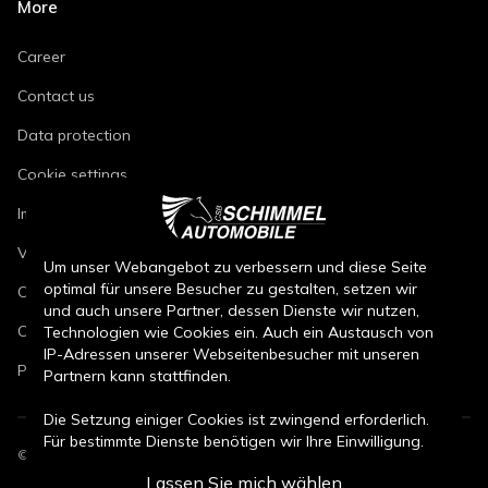
More
Career
Contact us
Data protection
Cookie settings
Imprint
Vehicle repair conditions
Um unser Webangebot zu verbessern und diese Seite
optimal für unsere Besucher zu gestalten, setzen wir
Conditions of sale for new cars
und auch unsere Partner, dessen Dienste wir nutzen,
Conditions of sale for used cars
Technologien wie Cookies ein. Auch ein Austausch von
IP-Adressen unserer Webseitenbesucher mit unseren
Parts sales conditions
Partnern kann stattfinden.
Die Setzung einiger Cookies ist zwingend erforderlich.
Für bestimmte Dienste benötigen wir Ihre Einwilligung.
©
2026
CSB Schimmel Automobile GmbH. All rights reserved.
Lassen Sie mich wählen
Durch den Klick auf „Alle Cookies akzeptieren“, willigen