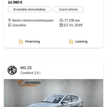
14.980 €
Available immediately
Used vehicle
Berlin-Hohenschönhausen
77.205
km
Gasoline
EZ 01-2018
Financing
Leasing
MG
ZS
Comfort 1,5 l